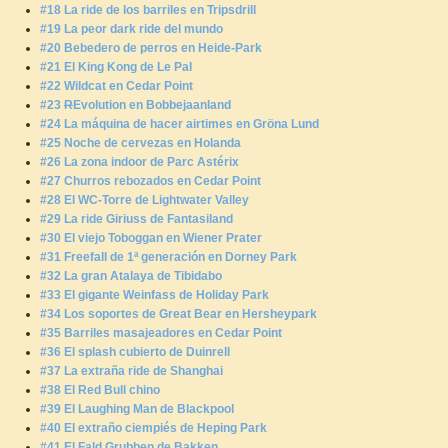
#18 La ride de los barriles en Tripsdrill
#19 La peor dark ride del mundo
#20 Bebedero de perros en Heide-Park
#21 El King Kong de Le Pal
#22 Wildcat en Cedar Point
#23
R
Evolution en Bobbejaanland
#24 La máquina de hacer airtimes en Gröna Lund
#25 Noche de cervezas en Holanda
#26 La zona indoor de Parc Astérix
#27 Churros rebozados en Cedar Point
#28 El WC-Torre de Lightwater Valley
#29 La ride Giriuss de Fantasiland
#30 El viejo Toboggan en Wiener Prater
#31 Freefall de 1ª generación en Dorney Park
#32 La gran Atalaya de Tibidabo
#33 El gigante Weinfass de Holiday Park
#34 Los soportes de Great Bear en Hersheypark
#35 Barriles masajeadores en Cedar Point
#36 El splash cubierto de Duinrell
#37 La extraña ride de Shanghai
#38 El Red Bull chino
#39 El Laughing Man de Blackpool
#40 El extraño ciempiés de Heping Park
#41 El Fald Grubben de Bakken