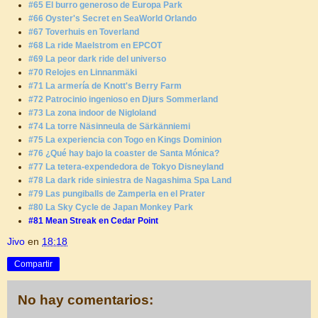
#65 El burro generoso de Europa Park
#66 Oyster's Secret en SeaWorld Orlando
#67 Toverhuis en Toverland
#68 La ride Maelstrom en EPCOT
#69 La peor dark ride del universo
#70 Relojes en Linnanmäki
#71 La armería de Knott's Berry Farm
#72 Patrocinio ingenioso en Djurs Sommerland
#73 La zona indoor de Nigloland
#74 La torre Näsinneula de Särkänniemi
#75 La experiencia con Togo en Kings Dominion
#76 ¿Qué hay bajo la coaster de Santa Mónica?
#77 La tetera-expendedora de Tokyo Disneyland
#78 La dark ride siniestra de Nagashima Spa Land
#79 Las pungiballs de Zamperla en el Prater
#80 La Sky Cycle de Japan Monkey Park
#81 Mean Streak en Cedar Point
Jivo
en
18:18
Compartir
No hay comentarios: