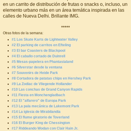
en un carrito de distribución de frutas o snacks o, incluso, un
elemento urbano más en un área temática inspirada en las
calles de Nueva Delhi. Brillante IMG.
*****
Otras fotos de la semana:
#1 Los Skate Karts de Lightwater Valley
#2 El parking de carritos en Efteling
#3 El bar Coasters de Blackpool
#4 El caballo cortado de Duinrell
#5 Mesas-papelera en Phantasialand
#6 Silverstar desde la ventana
#7 Souvenirs de Heide Park
#8 Cortadora de patatas chips en Hershey Park
#9 La Zodiac de Vliegende Hollander
#10 Las conchas de Grand Canyon Rapids
#11 Fiesta en Monchengladbach
#12 El "alfarero" de Europa Park
#13 La pala mecánica de Lakemont Park
#14 La iglesia de Mirabilandia
#15 El flume giratorio de Toverland
#16 El Burger King de Chessington
#17 Riddeando Wodan con Clair Hain Jr.