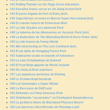
#42 Rolling Thunder en Six Flags Great Adventure
#43 Extraños frutos secos en Jin Jiang Action Park
#44 El preso fugado de Port of Entry (IoA)
#45 Superhéroes en moto en Marvel Super Hero Island (IoA)
#46 El coaster-huerto de Fisherman Warf
#47 La ride Skydive en Lakemont Park
#48 La taberna de los dinosaurios en Jurassic Park (IoA)
#49 La Butterbeer de The Wizarding World of Harry Potter (IoA)
#50 La ride Komet de Funny-World
#51 Micromarketing en The Lost Continent (IoA)
#52 El ala delta de Gongqing Forest Park
#53 Submarino oculto en Islands of Adventure
#54 La sala Schaduwhuis de Duinrell
#55 El Fruit Ninja gigante de World Joyland
#56 De visita al Rust austriaco
#57 Las papeleras parlantes de Efteling
#58 La Schwarzkopf bastarda
#59 Los homenajes a Super Wirbel
#60 La Berceuse de Didi'Land
#61 Elefantes en China Dinosaur Park
#62 Ordeñando "vacatronics" en Familypark Neusiedlersee
#63 La jardinera-flume de Blackpool Pleasure Beach
#64 Las barreras electrificadas de Flamingo Land