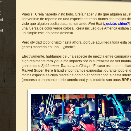
vel
.
)
Pues sí. Creía haberlo visto todo. Creía haber visto que alguien asus
convertirse de repente en una especie de trepa-muros con mallas de 
of
visto que alguien podía pasarse tomando
Red Bull
(
¿quizás chino?
)
una fuerza de color verde colosal, creía incluso que América estaba
of
un simple escudo como defensa.
Pero olvidad todo lo visto hasta ahora, porque aquí llega toda esta p
gente) montada en una.... ¿moto?
Efectivamente, hablamos de una especie de mezcla entre campaña de
algo realmente raro y que me impactó por lo surrealista de ver monta
gente como
Spiderman, Tormenta
o
Cíclope
. El caso es que en mitad
Marvel Super Hero Island
encontramos expuestas, durante todo el 
motos especiales cuya marca he podido encontrar por la basta Inter
(empresa plenamente norte-americana) y su modelo son unas
BRP 