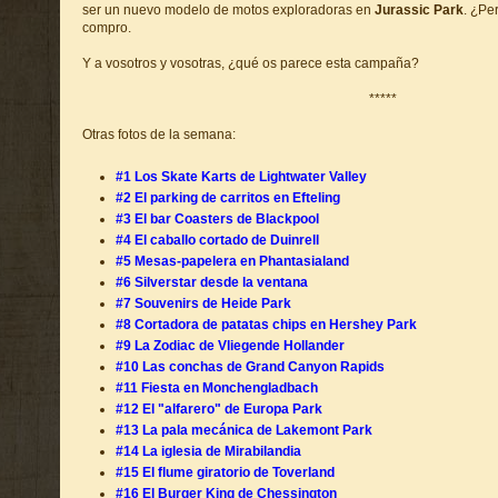
ser un nuevo modelo de motos exploradoras en
Jurassic Park
. ¿Pe
compro.
Y a vosotros y vosotras, ¿qué os parece esta campaña?
*****
Otras fotos de la semana:
#1 Los Skate Karts de Lightwater Valley
#2 El parking de carritos en Efteling
#3 El bar Coasters de Blackpool
#4 El caballo cortado de Duinrell
#5 Mesas-papelera en Phantasialand
#6 Silverstar desde la ventana
#7 Souvenirs de Heide Park
#8 Cortadora de patatas chips en Hershey Park
#9 La Zodiac de Vliegende Hollander
#10 Las conchas de Grand Canyon Rapids
#11 Fiesta en Monchengladbach
#12 El "alfarero" de Europa Park
#13 La pala mecánica de Lakemont Park
#14 La iglesia de Mirabilandia
#15 El flume giratorio de Toverland
#16 El Burger King de Chessington