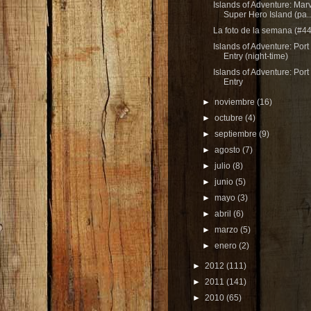
Islands of Adventure: Mar
Super Hero Island (pa..
La foto de la semana (#44
Islands of Adventure: Port 
Entry (night-time)
Islands of Adventure: Port 
Entry
►
noviembre
(16)
►
octubre
(4)
►
septiembre
(9)
►
agosto
(7)
►
julio
(8)
►
junio
(5)
►
mayo
(3)
►
abril
(6)
►
marzo
(5)
►
enero
(2)
►
2012
(111)
►
2011
(141)
►
2010
(65)