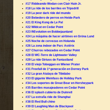
#17 Riddeando Wodan con Clair Hain Jr.
#18 La ride de los barriles en Tripsdrill
#19 La peor dark ride del mundo
#20 Bebedero de perros en Heide-Park
#21 El King Kong de Le Pal
#22 Wildcat en Cedar Point
#23
R
Evolution en Bobbejaanland
#24 La máquina de hacer airtimes en Gröna Lund
#25 Noche de cervezas en Holanda
#26 La zona indoor de Parc Astérix
#27 Churros rebozados en Cedar Point
#28 El WC-Torre de Lightwater Valley
#29 La ride Giriuss de Fantasiland
#30 El viejo Toboggan en Wiener Prater
#31 Freefall de 1ª generación en Dorney Park
#32 La gran Atalaya de Tibidabo
#33 El gigante Weinfass de Holiday Park
#34 Los soportes de Great Bear en Hersheypark
#35 Barriles masajeadores en Cedar Point
#36 El splash cubierto de Duinrell
#37 La extraña ride de Shanghai
#38 El Red Bull chino
#39 El Laughing Man de Blackpool