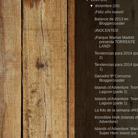
▼
diciembre
(16)
¡Feliz año nuevo!
Balance de 2013 en
Bloggercoaster
¡INOCENTES!
¡Parque Warner Madrid
presenta TORRENTE
LAND!
Tendencias para 2014 (pa
2)
Tendencias para 2014 (pa
1)
Ganador 9º Concurso
Bloggercoaster
Islands of Adventure: Too
Lagoon (parte 2)
Islands of Adventure: Too
Lagoon (parte 1)
La foto de la semana (#45
Incredible Hulk (Islands of
Adventure)
Islands of Adventure: Mar
Super Hero Island (pa..