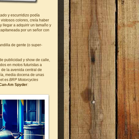
tado y escurridizo podía
vistosos colores, creía haber
 y llegar a adquirir un tamaño y
 capitaneada por un señor con
andilla de gente (o super-
 publicidad y show de calle,
dos en motos futuristas a
 de la avenida central de
día, media docena de unas
net es
BRP Motorcycles
Can-Am Spyder
: