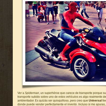
Ver a
Spiderman
, un superhéroe que carece de transporte porque su
transporte subido sobre uno de estos vehículos es algo realmente d
ambientador. Es quizás ser quisquilloso, pero creo que
Universal
tie
donde puede vender perfectamente el invento. Incluso si me apuras,