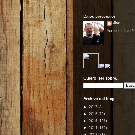
Datos personales
Jivo
Ver todo mi perfil
Quiero leer sobre...
Archivo del blog
►
2017
(8)
►
2016
(73)
►
2015
(106)
►
2014
(172)
▼
2013
(81)