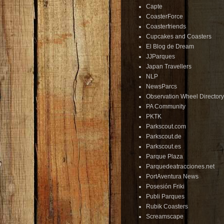
Capte
CoasterForce
Coasterfriends
Cupcakes and Coasters
El Blog de Dream
JJParques
Japan Travellers
NLP
NewsParcs
Observation Wheel Directory
PA Community
PKTK
Parkscout.com
Parkscout.de
Parkscout.es
Parque Plaza
Parquedeatracciones.net
PortAventura News
Posesión Friki
Publi Parques
Rubik Coasters
Screamscape