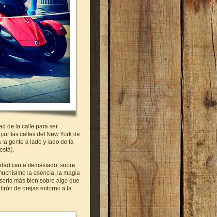
ad de la calle para ser
por las calles del New York de
 la gente a lado y lado de la
está).
cidad canta demasiado, sobre
muchísimo la esencia, la magia
 sería más bien sobre algo que
irón de orejas entorno a la