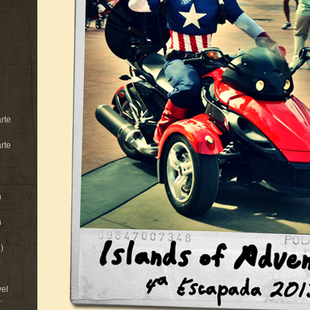
rte
rte
n
n
)
vel
.