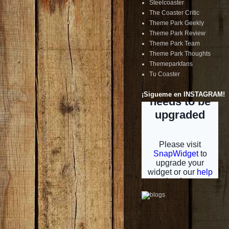
Steelcoaster
The Coaster Critic
Theme Park Geekly
Theme Park Review
Theme Park Team
Theme Park Thoughts
Themeparkfans
Tu Coaster
¡Sigueme en INSTAGRAM!