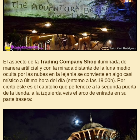
El aspecto de la
Trading Company Shop
iluminada de
manera artificial y con la mirada distante de la luna medio
oculta por las nubes en la lejanía se convierte en algo casi
místico a última hora del día (entorno a las 19:00h). Por
cierto este es el capitolio que pertenece a la segunda puerta
de la tienda, a la izquierda veis el arco de entrada en su
parte trasera: