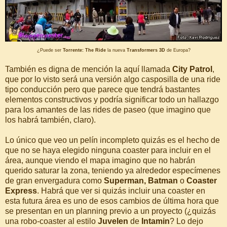
¿Puede ser
Torrente: The Ride
la nueva
Transformers 3D
de Europa?
También es digna de mención la aquí llamada
City Patrol
,
que por lo visto será una versión algo casposilla de una ride
tipo conducción pero que parece que tendrá bastantes
elementos constructivos y podría significar todo un hallazgo
para los amantes de las rides de paseo (que imagino que
los habrá también, claro).
Lo único que veo un pelín incompleto quizás es el hecho de
que no se haya elegido ninguna coaster para incluir en el
área, aunque viendo el mapa imagino que no habrán
querido saturar la zona, teniendo ya alrededor especímenes
de gran envergadura como
Superman, Batman
o
Coaster
Express
. Habrá que ver si quizás incluir una coaster en
esta futura área es uno de esos cambios de última hora que
se presentan en un planning previo a un proyecto (¿quizás
una robo-coaster al estilo
Juvelen
de
Intamin
? Lo dejo