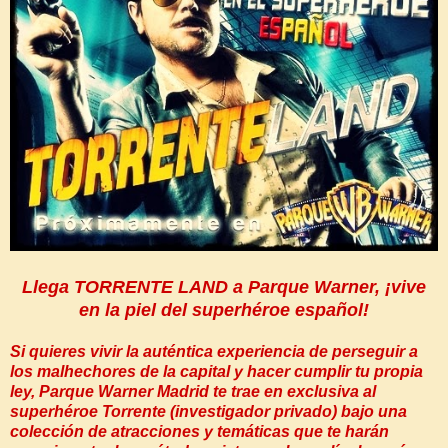
Llega TORRENTE LAND a Parque Warner, ¡vive
en la piel del superhéroe español!
Si quieres vivir la auténtica experiencia de perseguir a
los malhechores de la capital y hacer cumplir tu propia
ley, Parque Warner Madrid te trae en exclusiva al
superhéroe Torrente (investigador privado) bajo una
colección de atracciones y temáticas que te harán