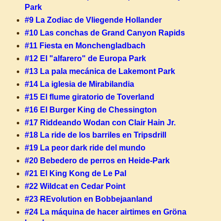
Park
#9 La Zodiac de Vliegende Hollander
#10 Las conchas de Grand Canyon Rapids
#11 Fiesta en Monchengladbach
#12 El "alfarero" de Europa Park
#13 La pala mecánica de Lakemont Park
#14 La iglesia de Mirabilandia
#15 El flume giratorio de Toverland
#16 El Burger King de Chessington
#17 Riddeando Wodan con Clair Hain Jr.
#18 La ride de los barriles en Tripsdrill
#19 La peor dark ride del mundo
#20 Bebedero de perros en Heide-Park
#21 El King Kong de Le Pal
#22 Wildcat en Cedar Point
#23
R
Evolution en Bobbejaanland
#24 La máquina de hacer airtimes en Gröna