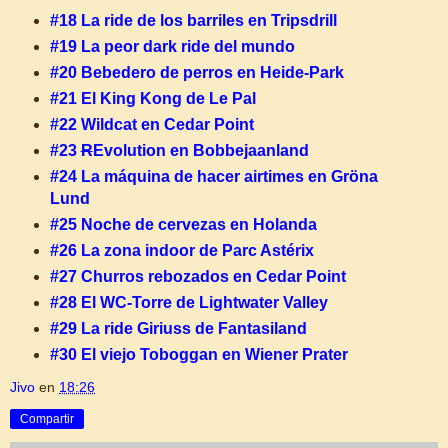
#18 La ride de los barriles en Tripsdrill
#19 La peor dark ride del mundo
#20 Bebedero de perros en Heide-Park
#21 El King Kong de Le Pal
#22 Wildcat en Cedar Point
#23
R
Evolution en Bobbejaanland
#24 La máquina de hacer airtimes en Gröna
Lund
#25 Noche de cervezas en Holanda
#26 La zona indoor de Parc Astérix
#27 Churros rebozados en Cedar Point
#28 El WC-Torre de Lightwater Valley
#29 La ride Giriuss de Fantasiland
#30 El viejo Toboggan en Wiener Prater
Jivo
en
18:26
Compartir