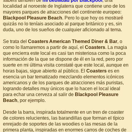
sabéis también de
mi debilidad por Blackpool
, una
localidad al noroeste de Inglaterra que contiene uno de los
mayores parques de atracciones del continente europeo:
Blackpool Pleasure Beach
. Pero lo que hoy os mostraré
quizás no lo teníais asociado al parque británico y es, sin
duda, uno de los sueños de cualquier aficionado al tema.
Se trata del
Coasters American Themed Diner & Bar
, o
como lo llamaremos a partir de aquí, el
Coasters
. La magia
que encierra este local es casi tan misteriosa como la poca
información de la que se dispone de él en la red, pero por
suerte en mi última visita constaté que este local, aunque en
horas bajas, sigue abierto al público. El
Coasters
es en
esencia un bar tematizado mezclando elementos icónicos
americanos y de los parques de atracciones más puristas,
logrando detalles muy únicos que lo hacen el local ideal
para echar una cerveza al salir de
Blackpool Pleasure
Beach
, por ejemplo.
Desde la barra, inspirada totalmente en un tren de coaster
de colores relucientes, las barandillas que forman el típico
enrejado de soportes de las woodies o las mesas de la
primera planta, inspiradas en enormes carros de coches de