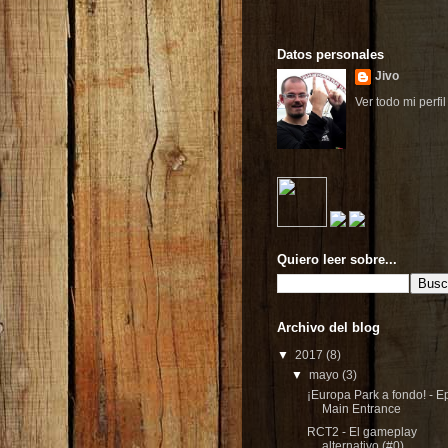
Datos personales
Jivo
Ver todo mi perfil
Quiero leer sobre...
Archivo del blog
▼
2017
(8)
▼
mayo
(3)
¡Europa Park a fondo! - E
Main Entrance
RCT2 - El gameplay
alternativo (#0)