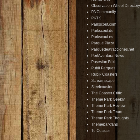
Observation Wheel Directory
PA Community
PKTK
Parkscout.com
Parkscout.de
Parkscout.es
Parque Plaza
Parquedeatracciones.net
PortAventura News
Posesión Friki
Publi Parques
Rubik Coasters
Screamscape
Steelcoaster
The Coaster Critic
Theme Park Geekly
Theme Park Review
Theme Park Team
Theme Park Thoughts
Themeparkfans
Tu Coaster