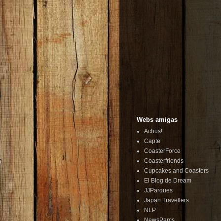
Webs amigas
Achus!
Capte
CoasterForce
Coasterfriends
Cupcakes and Coasters
El Blog de Dream
JJParques
Japan Travellers
NLP
NewsParcs