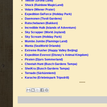
Twister (Gröna Lund)
Shock (Rainbow MagicLand)
Volare (Wiener Prater)
Expedition GeForce (Holiday Park)
Daemonen (Tivoli Gardens)
Rutschebanen (Bakken)
Incredible Hulk (Islands of Adventure)
Sky Scrapper (World Joyland)
Sky Scream (Holiday Park)
Mumbo Jumbo (Flamingo Land)
Manta (SeaWorld Orlando)
Extreme Rusher (Happy Valley Beijing)
Expedition Everest (Disney's Animal Kingdom)
Piraten (Djurs Sommerland)
Cheetah Hunt (Busch Gardens Tampa)
SheiKra (Busch Gardens Tampa)
Tornado (Särkänniemi)
Karacho (Erlebnispark Tripsdrill)
*****