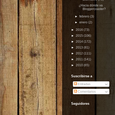
¿Hacia dónde va
Bloggercoaster?
►
febrero
(3)
►
enero
(2)
►
2016
(73)
►
2015
(106)
►
2014
(172)
►
2013
(81)
►
2012
(111)
►
2011
(141)
►
2010
(65)
Suscribirse a
Entradas
Comentarios
Seguidores