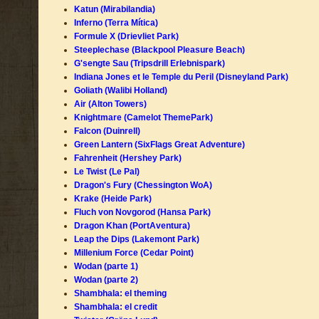
Katun (Mirabilandia)
Inferno (Terra Mítica)
Formule X (Drievliet Park)
Steeplechase (Blackpool Pleasure Beach)
G'sengte Sau (Tripsdrill Erlebnispark)
Indiana Jones et le Temple du Peril (Disneyland Park)
Goliath (Walibi Holland)
Air (Alton Towers)
Knightmare (Camelot ThemePark)
Falcon (Duinrell)
Green Lantern (SixFlags Great Adventure)
Fahrenheit (Hershey Park)
Le Twist (Le Pal)
Dragon's Fury (Chessington WoA)
Krake (Heide Park)
Fluch von Novgorod (Hansa Park)
Dragon Khan (PortAventura)
Leap the Dips (Lakemont Park)
Millenium Force (Cedar Point)
Wodan (parte 1)
Wodan (parte 2)
Shambhala: el theming
Shambhala: el credit