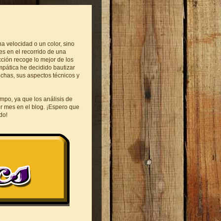
na velocidad o un color, sino
es en el recorrido de una
cción recoge lo mejor de los
mpática he decidido bautizar
echas, sus aspectos técnicos y
empo, ya que los análisis de
or mes en el blog. ¡Espero que
do!