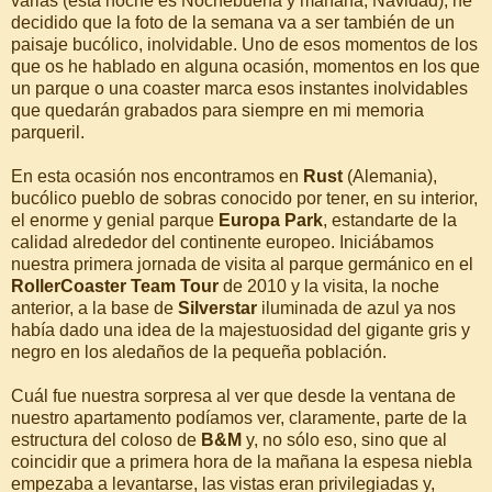
varias (esta noche es Nochebuena y mañana, Navidad), he
decidido que la foto de la semana va a ser también de un
paisaje bucólico, inolvidable. Uno de esos momentos de los
que os he hablado en alguna ocasión, momentos en los que
un parque o una coaster marca esos instantes inolvidables
que quedarán grabados para siempre en mi memoria
parqueril.
En esta ocasión nos encontramos en
Rust
(Alemania),
bucólico pueblo de sobras conocido por tener, en su interior,
el enorme y genial parque
Europa Park
, estandarte de la
calidad alrededor del continente europeo. Iniciábamos
nuestra primera jornada de visita al parque germánico en el
RollerCoaster Team Tour
de 2010 y la visita, la noche
anterior, a la base de
Silverstar
iluminada de azul ya nos
había dado una idea de la majestuosidad del gigante gris y
negro en los aledaños de la pequeña población.
Cuál fue nuestra sorpresa al ver que desde la ventana de
nuestro apartamento podíamos ver, claramente, parte de la
estructura del coloso de
B&M
y, no sólo eso, sino que al
coincidir que a primera hora de la mañana la espesa niebla
empezaba a levantarse, las vistas eran privilegiadas y,