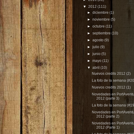
▼
2012
(111)
►
diciembre
(1)
►
noviembre
(5)
►
octubre
(11)
►
septiembre
(10)
►
agosto
(9)
►
julio
(9)
►
junio
(5)
►
mayo
(11)
▼
abril
(10)
Nuevos credits 2012 (2)
La foto de la semana (#20
Nuevos credits 2012 (1)
Novedades en PortAvent
2012 (parte 3)
La foto de la semana (#19
Novedades en PortAvent
2012 (parte 2)
Novedades en PortAvent
2012 (Parte 1)