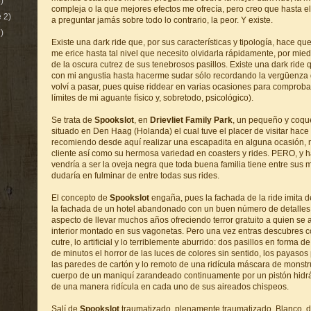
)
compleja o la que mejores efectos me ofrecía, pero creo que hasta e
 2)
a preguntar jamás sobre todo lo contrario, la peor. Y existe.
)
Existe una dark ride que, por sus características y tipología, hace que
me erice hasta tal nivel que necesito olvidarla rápidamente, por mied
de la oscura cutrez de sus tenebrosos pasillos. Existe una dark rid
con mi angustia hasta hacerme sudar sólo recordando la vergüenza 
volví a pasar, pues quise riddear en varias ocasiones para comproba
límites de mi aguante físico y, sobretodo, psicológico).
Se trata de
Spookslot
, en
Drievliet Family Park
, un pequeño y coqu
situado en Den Haag (Holanda) el cual tuve el placer de visitar hace
recomiendo desde aquí realizar una escapadita en alguna ocasión, n
cliente así como su hermosa variedad en coasters y rides. PERO, y 
vendría a ser la oveja negra que toda buena familia tiene entre sus 
dudaría en fulminar de entre todas sus rides.
El concepto de
Spookslot
engaña, pues la fachada de la ride imita 
la fachada de un hotel abandonado con un buen número de detalles 
aspecto de llevar muchos años ofreciendo terror gratuito a quien se 
interior montado en sus vagonetas. Pero una vez entras descubres co
cutre, lo artificial y lo terriblemente aburrido: dos pasillos en forma d
de minutos el horror de las luces de colores sin sentido, los payasos
las paredes de cartón y lo remoto de una ridícula máscara de mons
cuerpo de un maniquí zarandeado continuamente por un pistón hidrául
de una manera ridícula en cada uno de sus aireados chispeos.
Salí de
Spookslot
traumatizado, plenamente traumatizado. Blanco, dir