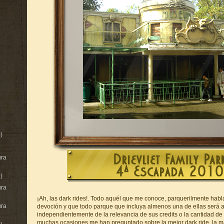
)
ura
)
ura
¡Ah, las dark rides!. Todo aquél que me conoce, parquerilmente hab
ura
devoción y que todo parque que incluya almenos una de ellas será 
independientemente de la relevancia de sus credits o la cantidad de
muchas ocasiones me han preguntado sobre la mejor dark ride, la má