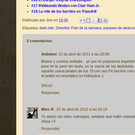
#16 El Burger King de Chessington
#17 Riddeando Wodan con Clair Hain Jr.
#18 La ride de los barriles en Tripsdrill
Publicado por
Jivo
en
10:30
Etiquetas:
dark ride
,
Drievliet
,
Foto de la semana
,
parques de atracci
5 comentarios:
Anónimo
22 de abril de 2012 a las 20:08
Buena y curiosa entrada... yo por mi poquísima experie
para mi la peor sin duda, es la cueva de las tarántula
aquella cueva piratas de los 70 con sus FX hechos con esp
el pistón es neumático no hidráulico ;)
SALu2
Responder
Marc R.
22 de abril de 2012 a las 20:19
Yo adoro las rides cutrongas, siempre que estén rodead
Alicia <3
Responder