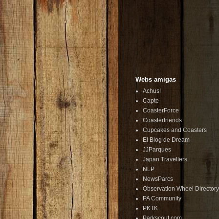
Webs amigas
Achus!
Capte
CoasterForce
Coasterfriends
Cupcakes and Coasters
El Blog de Dream
JJParques
Japan Travellers
NLP
NewsParcs
Observation Wheel Directory
PA Community
PKTK
Parkscout.com