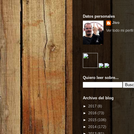
Datos personales
Jivo
Ver todo mi perfil
Quiero leer sobre...
Archivo del blog
►
2017
(8)
►
2016
(73)
►
2015
(106)
►
2014
(172)
►
2013
(81)