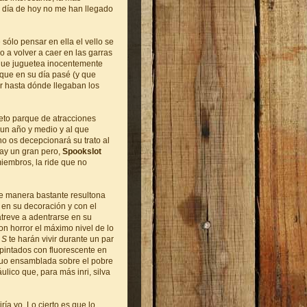
l día de hoy no me han llegado
 sólo pensar en ella el vello se
o a volver a caer en las garras
e que juguetea inocentemente
que en su día pasé (y que
r hasta dónde llegaban los
eto parque de atracciones
 un año y medio y al que
o os decepcionará su trato al
hay un gran pero,
Spookslot
miembros, la ride que no
de manera bastante resultona
en su decoración y con el
atreve a adentrarse en su
n horror el máximo nivel de lo
e
S
te harán vivir durante un par
 pintados con fluorescente en
truo ensamblada sobre el pobre
ico que, para más inri, silva
ía yo. Lo cierto es que lo