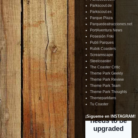
Parkscout.de
Parkscout.es
Parque Plaza
Parquedeatracciones.net
PortAventura News
Posesión Friki
Publi Parques
Rubik Coasters
Screamscape
Steelcoaster
The Coaster Critic
Theme Park Geekly
Theme Park Review
Theme Park Team
Theme Park Thoughts
Themeparkfans
Tu Coaster
¡Sigueme en INSTAGRAM!