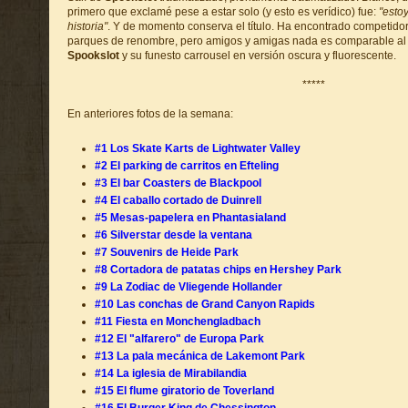
primero que exclamé pese a estar solo (y esto es verídico) fue:
"estoy
historia"
. Y de momento conserva el título. Ha encontrado competidora
parques de renombre, pero amigos y amigas nada es comparable al c
Spookslot
y su funesto carrousel en versión oscura y fluorescente.
*****
En anteriores fotos de la semana:
#1 Los Skate Karts de Lightwater Valley
#2 El parking de carritos en Efteling
#3 El bar Coasters de Blackpool
#4 El caballo cortado de Duinrell
#5 Mesas-papelera en Phantasialand
#6 Silverstar desde la ventana
#7 Souvenirs de Heide Park
#8 Cortadora de patatas chips en Hershey Park
#9 La Zodiac de Vliegende Hollander
#10 Las conchas de Grand Canyon Rapids
#11 Fiesta en Monchengladbach
#12 El "alfarero" de Europa Park
#13 La pala mecánica de Lakemont Park
#14 La iglesia de Mirabilandia
#15 El flume giratorio de Toverland