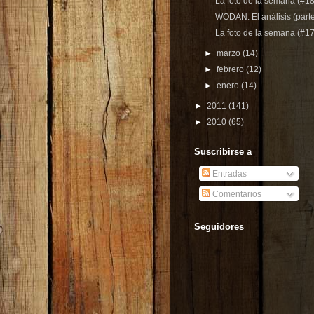
La foto de la semana (#18
WODAN: El análisis (parte
La foto de la semana (#17
►
marzo
(14)
►
febrero
(12)
►
enero
(14)
►
2011
(141)
►
2010
(65)
Suscribirse a
Entradas
Comentarios
Seguidores