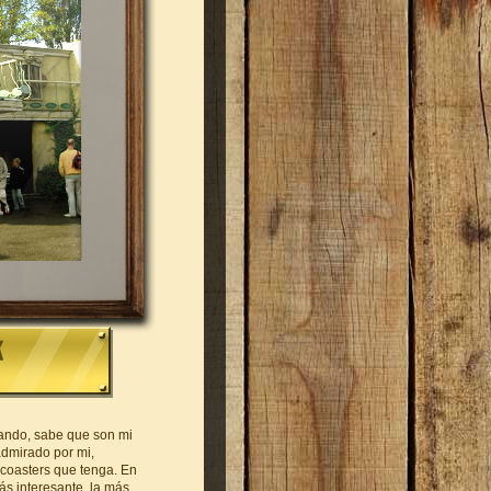
lando, sabe que son mi
admirado por mi,
 coasters que tenga. En
s interesante, la más