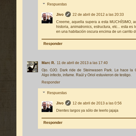
Respuestas
Jivo
22 de abril de 2012 a las 20:33
Creeme, aquella supera a esta MUCHÍSIMO, aq
historia, animatronics, estructura, etc... esta e
en una habitación oscura encima de un carrito d
Responder
Marc R.
11 de abril de 2013 a las 17:40
Ojo. OJO. Dark ride de Steinwasen Park. Le hace l
Algo infecto, infame. Raúl y Oriol estuvieron de testigo.
Responder
Respuestas
Jivo
12 de abril de 2013 a las 0:56
Dientes largos ya sólo de leerlo jajaja
Responder