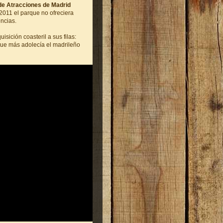
de Atracciones de Madrid
2011 el parque no ofreciera
ncias.
isición coasteril a sus filas:
que más adolecía el madrileño