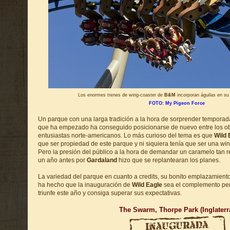
Los enormes trenes de wing-coaster de
B&M
incorporan águilas en su
FOTO: My Pigeon Force
Un parque con una larga tradición a la hora de sorprender temporad
que ha empezado ha conseguido posicionarse de nuevo entre los obj
entusiastas norte-americanos. Lo más curioso del tema es que
Wild 
que ser propiedad de este parque y ni siquiera tenía que ser una wing
Pero la presión del público a la hora de demandar un caramelo tan 
un año antes por
Gardaland
hizo que se replantearan los planes.
La variedad del parque en cuanto a credits, su bonito emplazamiento 
ha hecho que la inauguración de
Wild Eagle
sea el complemento per
triunfe este año y consiga superar sus expectativas.
The Swarm, Thorpe Park (Inglaterr