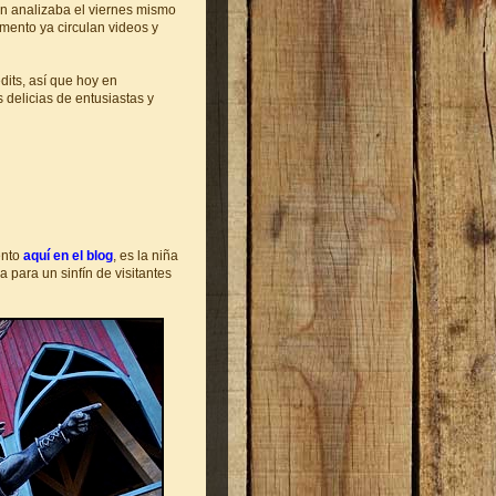
ón analizaba el viernes mismo
mento ya circulan videos y
dits, así que hoy en
 delicias de entusiastas y
ento
aquí en el blog
, es la niña
para un sinfín de visitantes