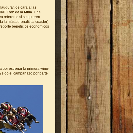
augurar, de cara a las
TNT Tren de la Mina
. Una
o referente si se quieren
a la más adrenalítica coaster)
 reporte beneficios económicos
 por estrenar la primera wing-
 sido el campanazo por parte