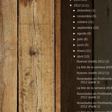
▼
2012
(111)
►
diciembre
(1)
►
noviembre
(5)
►
octubre
(11)
►
septiembre
(10)
►
agosto
(9)
►
julio
(9)
►
junio
(5)
►
mayo
(11)
▼
abril
(10)
Nuevos credits 2012 (2)
La foto de la semana (#20
Nuevos credits 2012 (1)
Novedades en PortAvent
2012 (parte 3)
La foto de la semana (#19
Novedades en PortAvent
2012 (parte 2)
Novedades en PortAvent
2012 (Parte 1)