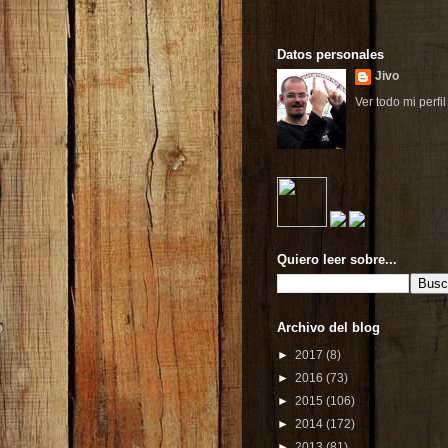
Datos personales
Jivo
Ver todo mi perfil
Quiero leer sobre...
Archivo del blog
►
2017
(8)
►
2016
(73)
►
2015
(106)
►
2014
(172)
►
2013
(81)