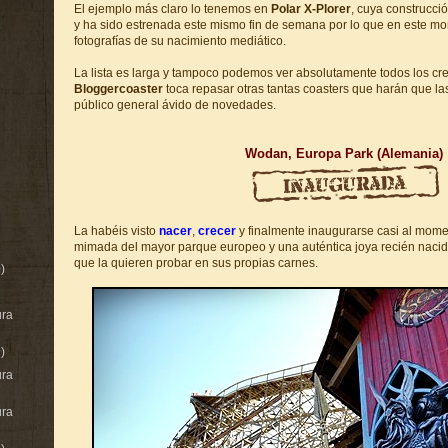
El ejemplo más claro lo tenemos en
Polar X-Plorer
, cuya construcci
y ha sido estrenada este mismo fin de semana por lo que en este mo
fotografías de su nacimiento mediático.
La lista es larga y tampoco podemos ver absolutamente todos los cre
Bloggercoaster
toca repasar otras tantas coasters que harán que las
público general ávido de novedades.
Wodan, Europa Park (Alemania)
La habéis visto
nacer
,
crecer
y finalmente inaugurarse casi al mom
mimada del mayor parque europeo y una auténtica joya recién nacida 
que la quieren probar en sus propias carnes.
)
ura
)
ura
ura