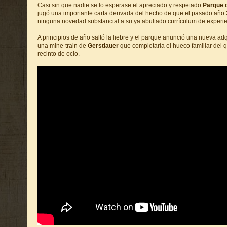
Casi sin que nadie se lo esperase el apreciado y respetado
Parque 
jugó una importante carta derivada del hecho de que el pasado año 
ninguna novedad substancial a su ya abultado currículum de experie
A principios de año saltó la liebre y el parque anunció una nueva adqu
una mine-train de
Gerstlauer
que completaría el hueco familiar del 
recinto de ocio.