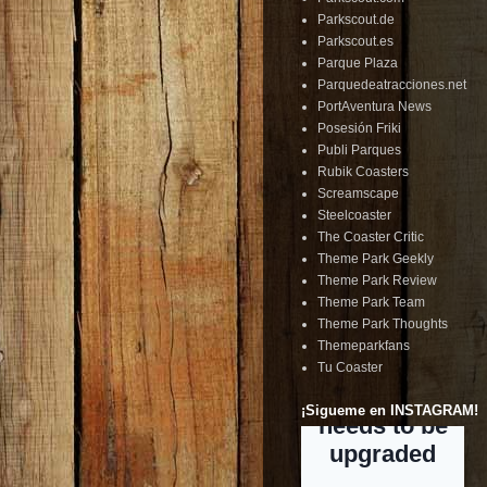
Parkscout.de
Parkscout.es
Parque Plaza
Parquedeatracciones.net
PortAventura News
Posesión Friki
Publi Parques
Rubik Coasters
Screamscape
Steelcoaster
The Coaster Critic
Theme Park Geekly
Theme Park Review
Theme Park Team
Theme Park Thoughts
Themeparkfans
Tu Coaster
¡Sigueme en INSTAGRAM!