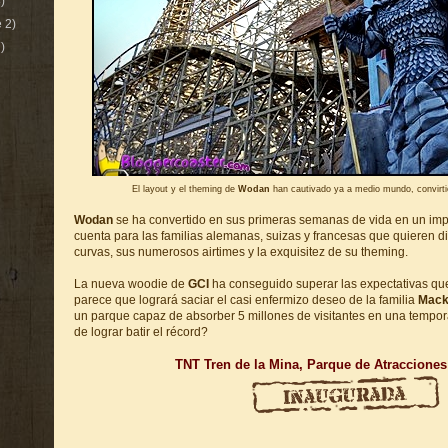
)
 2)
)
El layout y el theming de
Wodan
han cautivado ya a medio mundo, convirtié
Wodan
se ha convertido en sus primeras semanas de vida en un impo
cuenta para las familias alemanas, suizas y francesas que quieren d
curvas, sus numerosos airtimes y la exquisitez de su theming.
La nueva woodie de
GCI
ha conseguido superar las expectativas que
parece que logrará saciar el casi enfermizo deseo de la familia
Mac
un parque capaz de absorber 5 millones de visitantes en una tempo
de lograr batir el récord?
TNT Tren de la Mina, Parque de Atracciones