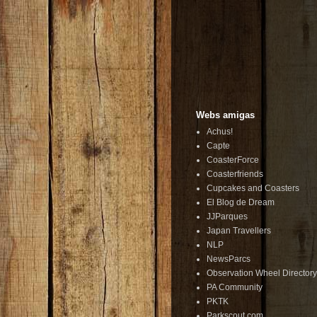
Webs amigas
Achus!
Capte
CoasterForce
Coasterfriends
Cupcakes and Coasters
El Blog de Dream
JJParques
Japan Travellers
NLP
NewsParcs
Observation Wheel Directory
PA Community
PKTK
Parkscout.com