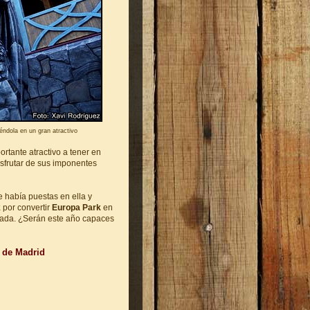
ndola en un gran atractivo
rtante atractivo a tener en
isfrutar de sus imponentes
 había puestas en ella y
k
por convertir
Europa Park
en
rada. ¿Serán este año capaces
 de Madrid