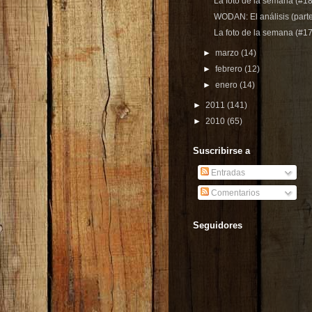
La foto de la semana (#18
WODAN: El análisis (parte
La foto de la semana (#17
►
marzo
(14)
►
febrero
(12)
►
enero
(14)
►
2011
(141)
►
2010
(65)
Suscribirse a
Entradas
Comentarios
Seguidores