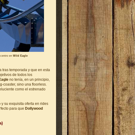
 centro en
Wild Eagle
a tras temporada y que en esta
etivos de todos los
Eagle
no tenía, en un principio,
-coaster, sino una floorless.
reluciente como el estrenado
y su exquisita oferta en rides
fecto para que
Dollywood
a)