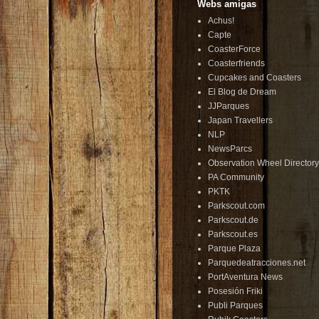
Webs amigas
Achus!
Capte
CoasterForce
Coasterfriends
Cupcakes and Coasters
El Blog de Dream
JJParques
Japan Travellers
NLP
NewsParcs
Observation Wheel Directory
PA Community
PKTK
Parkscout.com
Parkscout.de
Parkscout.es
Parque Plaza
Parquedeatracciones.net
PortAventura News
Posesión Friki
Publi Parques