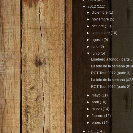
▼
2012
(111)
►
diciembre
(1)
►
noviembre
(5)
►
octubre
(11)
►
septiembre
(10)
►
agosto
(9)
►
julio
(9)
▼
junio
(5)
Liseberg a fondo ( parte 3
La foto de la semana (#24
RCT Tour 2012 (parte 3)
La foto de la semana (#23
RCT Tour 2012 (parte 2)
►
mayo
(11)
►
abril
(10)
►
marzo
(14)
►
febrero
(12)
►
enero
(14)
►
2011
(141)