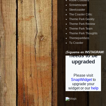
Rubik Coasters
Screamscape
Steelcoaster
The Coaster Critic
Theme Park Geekly
Theme Park Review
Theme Park Team
Theme Park Thoughts
Themeparkfans
Tu Coaster
¡Sigueme en INSTAGRAM!