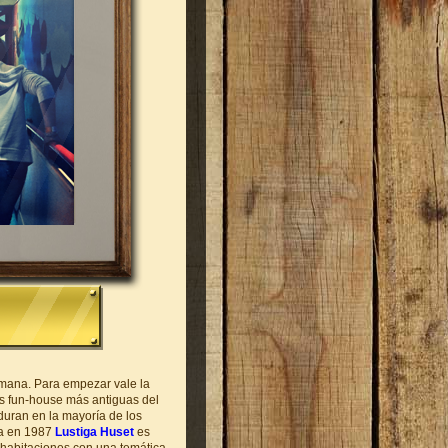
semana. Para empezar vale la
las fun-house más antiguas del
duran en la mayoría de los
da en 1987
Lustiga Huset
es