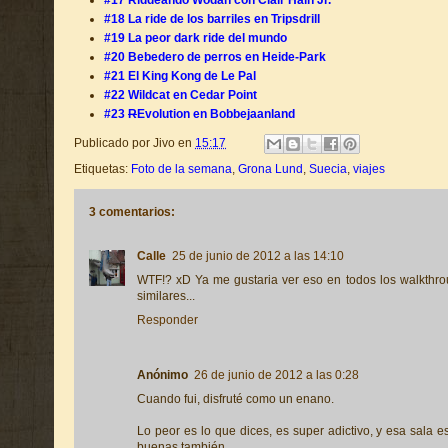
#17 Riddeando Wodan con Clair Hain Jr.
#18 La ride de los barriles en Tripsdrill
#19 La peor dark ride del mundo
#20 Bebedero de perros en Heide-Park
#21 El King Kong de Le Pal
#22 Wildcat en Cedar Point
#23
R
Evolution en Bobbejaanland
Publicado por
Jivo
en
15:17
Etiquetas:
Foto de la semana
,
Grona Lund
,
Suecia
,
viajes
3 comentarios:
Calle
25 de junio de 2012 a las 14:10
WTF!? xD Ya me gustaria ver eso en todos los walkthroug
similares...
Responder
Anónimo
26 de junio de 2012 a las 0:28
Cuando fui, disfruté como un enano.
Lo peor es lo que dices, es super adictivo, y esa sala 
buenas también.