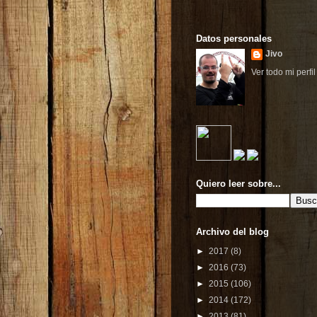
Datos personales
Jivo
Ver todo mi perfil
Quiero leer sobre...
Archivo del blog
►
2017
(8)
►
2016
(73)
►
2015
(106)
►
2014
(172)
►
2013
(81)