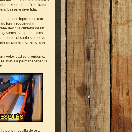
 habitaciones con una temática
erebro experimentará ilusiones
ral bastante divertida.
bratorios nos toparemos con
n de forma rectangular
abe decir, la cubierta de un
e: gaviotas, campanas, olas
del asunto: el suelo se mueve
esde un primer momento, que
una velocidad sorprendente,
se atreva a permanecer en la
ar"
:
 la parte más alta de este