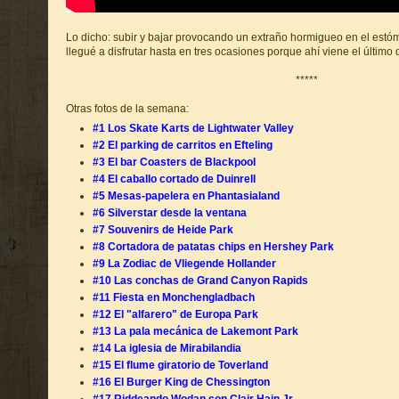
Lo dicho: subir y bajar provocando un extraño hormigueo en el estó
llegué a disfrutar hasta en tres ocasiones porque ahí viene el último d
*****
Otras fotos de la semana:
#1 Los Skate Karts de Lightwater Valley
#2 El parking de carritos en Efteling
#3 El bar Coasters de Blackpool
#4 El caballo cortado de Duinrell
#5 Mesas-papelera en Phantasialand
#6 Silverstar desde la ventana
#7 Souvenirs de Heide Park
#8 Cortadora de patatas chips en Hershey Park
#9 La Zodiac de Vliegende Hollander
#10 Las conchas de Grand Canyon Rapids
#11 Fiesta en Monchengladbach
#12 El "alfarero" de Europa Park
#13 La pala mecánica de Lakemont Park
#14 La iglesia de Mirabilandia
#15 El flume giratorio de Toverland
#16 El Burger King de Chessington