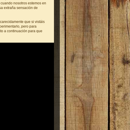
e cuando nosotros estemos en
esa extraña sensación de
carecidamente que si vistáis
erimentarlo, pero para
to a continuación para que