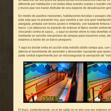
un laberinto de dos pisos de altura donde encontraremos más de 10
diferente por habitación y en todas ellas nuestro cuerpo y nuestro c
y trucos que nos harán disfrutar de una especie de desubicación gene
En medio de pasillos mareantes, habitaciones torcidas o pasajes vi
esta sala que os presento hoy, que vendría a ser una gran habitació
alargada, pintada con tonos azules e imitando, con bastante fortuna c
barco. Los altavoces no pararán de entonar el típico sonido ambient
chocando contra el casco,... y aquí es donde viene lo más divertido 
mediante un sencillo mecanismo de rampas para hacernos creer, d
estamos a bordo de un barco pesquero.
Y aquí es donde entra en acción esta extraña doble rampa que, con 
alterna el movimiento de ascender y descender causando que quien 
parte central experimente por un microsegundo la sensación de
"vol
El truco, evidentemente, es el de saltar en el aire una vez estamos en