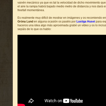
vaivén mecánico ya que es tal la velocidad de dicho movimiento qu
el aire la rampa habrá bajado medio metro de distancia y nos dará 
freefall momentánea.
Es realmente muy difícil de mostrar en imágenes y os recomiendo en
Gröna Lund
en alguna ocasión os paséis por
Lustiga Huset
para exp
haceros una idea algo más aproximada grabé un vídeo y os lo incrus
sepáis de lo que os hablo: