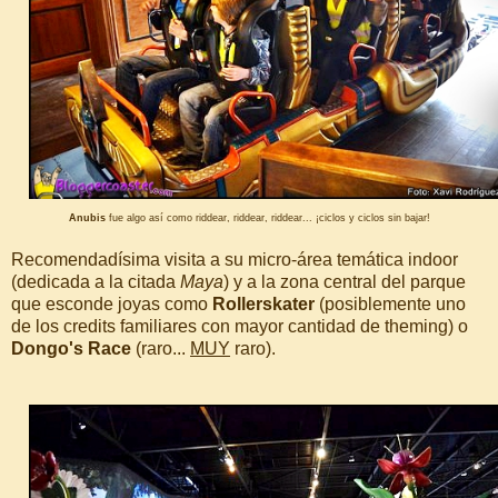
Anubis
fue algo así como riddear, riddear, riddear... ¡ciclos y ciclos sin bajar!
Recomendadísima visita a su micro-área temática indoor
(dedicada a la citada
Maya
) y a la zona central del parque
que esconde joyas como
Rollerskater
(posiblemente uno
de los credits familiares con mayor cantidad de theming) o
Dongo's Race
(raro...
MUY
raro).