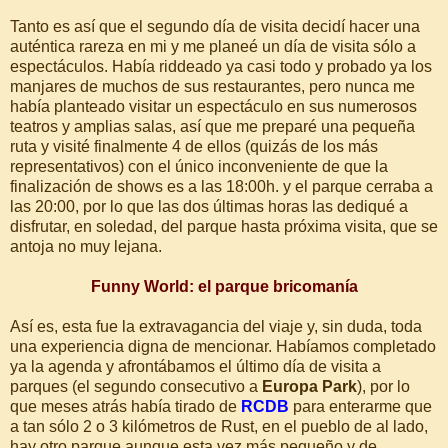
Tanto es así que el segundo día de visita decidí hacer una
auténtica rareza en mi y me planeé un día de visita sólo a
espectáculos. Había riddeado ya casi todo y probado ya los
manjares de muchos de sus restaurantes, pero nunca me
había planteado visitar un espectáculo en sus numerosos
teatros y amplias salas, así que me preparé una pequeña
ruta y visité finalmente 4 de ellos (quizás de los más
representativos) con el único inconveniente de que la
finalización de shows es a las 18:00h. y el parque cerraba a
las 20:00, por lo que las dos últimas horas las dediqué a
disfrutar, en soledad, del parque hasta próxima visita, que se
antoja no muy lejana.
Funny World: el parque bricomanía
Así es, esta fue la extravagancia del viaje y, sin duda, toda
una experiencia digna de mencionar. Habíamos completado
ya la agenda y afrontábamos el último día de visita a
parques (el segundo consecutivo a
Europa Park
), por lo
que meses atrás había tirado de
RCDB
para enterarme que
a tan sólo 2 o 3 kilómetros de Rust, en el pueblo de al lado,
hay otro parque aunque esta vez más pequeño y de