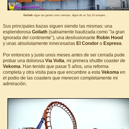
Goliath
sigue tan genial como siempre, digna de un Top 10 europeo.
Sus principales bazas siguen siendo las mismas: una
esplendorosa
Goliath
(sabiamente bautizada como "la gran
ignorada del continente"), una desilusionante
Robin Hood
y unas absolutamente innecesarias
El Condor
o
Express
.
Por entonces y justo unos meses antes de ser cerrada pude
probar una dolorosa
Via Volta
, mi primera shuttle coaster de
Vekoma
. Han tenido que pasar 5 años, una reforma
completa y otra visita para que encumbre a esta
Vekoma
en
el podio de las coasters que merecen completamente mi
admiración.