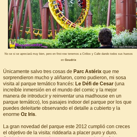
No se si se apreciará muy bien, pero en first-row tenemos a Ciriliox y Calle dando todos sus huesos
en
Goudrix
Únicamente salvo tres cosas de
Parc Astérix
que me
sorprendieron mucho y aliñaron, como pudieron, mi sosa
visita al parque temático francés:
Le Défi de Cesar
(una
increíble inmersión en el mundo del comic y la mejor
manera de introducir y reinventar una madhouse en un
parque temático), los pasajes indoor del parque por los que
puedes deleitarte observando el detalle a cubierto y la
enorme
Oz Iris
.
La gran novedad del parque este 2012 cumplió con creces
el objetivo de la visita: riddearla a placer puro y duro.