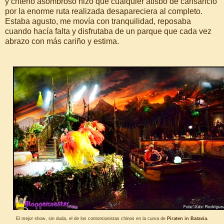
y criterio asombroso hizo que cualquier atisbo de cansancio
por la enorme ruta realizada desapareciera al completo.
Estaba agusto, me movía con tranquilidad, reposaba
cuando hacía falta y disfrutaba de un parque que cada vez
abrazo con más cariño y estima.
El mejor show, sin duda, el de los contorsionistas chinos en la curva de
Piraten in Batavia.