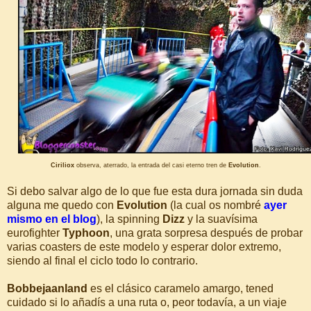
Ciriliox
observa, aterrado, la entrada del casi eterno tren de
Evolution
.
Si debo salvar algo de lo que fue esta dura jornada sin duda
alguna me quedo con
Evolution
(la cual os nombré
ayer
mismo en el blog
), la spinning
Dizz
y la suavísima
eurofighter
Typhoon
, una grata sorpresa después de probar
varias coasters de este modelo y esperar dolor extremo,
siendo al final el ciclo todo lo contrario.
Bobbejaanland
es el clásico caramelo amargo, tened
cuidado si lo añadís a una ruta o, peor todavía, a un viaje