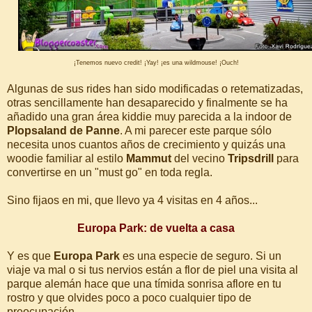
¡Tenemos nuevo credit! ¡Yay! ¡es una wildmouse! ¡Ouch!
Algunas de sus rides han sido modificadas o retematizadas,
otras sencillamente han desaparecido y finalmente se ha
añadido una gran área kiddie muy parecida a la indoor de
Plopsaland de Panne
. A mi parecer este parque sólo
necesita unos cuantos años de crecimiento y quizás una
woodie familiar al estilo
Mammut
del vecino
Tripsdrill
para
convertirse en un "must go" en toda regla.
Sino fijaos en mi, que llevo ya 4 visitas en 4 años...
Europa Park: de vuelta a casa
Y es que
Europa Park
es una especie de seguro. Si un
viaje va mal o si tus nervios están a flor de piel una visita al
parque alemán hace que una tímida sonrisa aflore en tu
rostro y que olvides poco a poco cualquier tipo de
preocupación.