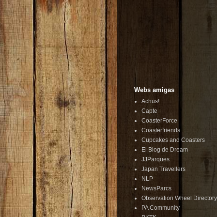
Webs amigas
Achus!
Capte
CoasterForce
Coasterfriends
Cupcakes and Coasters
El Blog de Dream
JJParques
Japan Travellers
NLP
NewsParcs
Observation Wheel Directory
PA Community