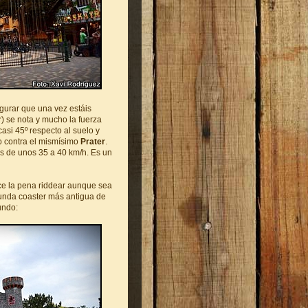
gurar que una vez estáis
r) se nota y mucho la fuerza
asi 45º respecto al suelo y
o contra el mismísimo
Prater
.
s de unos 35 a 40 km/h. Es un
ce la pena riddear aunque sea
unda coaster más antigua de
undo: