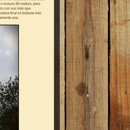
 o incluso 80 metros, pero
ielo con sus más que
uctura final es todavía más
tamente esa: