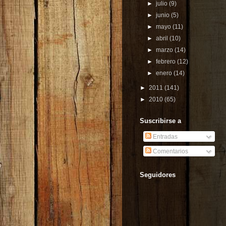
►
julio
(9)
►
junio
(5)
►
mayo
(11)
►
abril
(10)
►
marzo
(14)
►
febrero
(12)
►
enero
(14)
►
2011
(141)
►
2010
(65)
Suscribirse a
Entradas
Comentarios
Seguidores