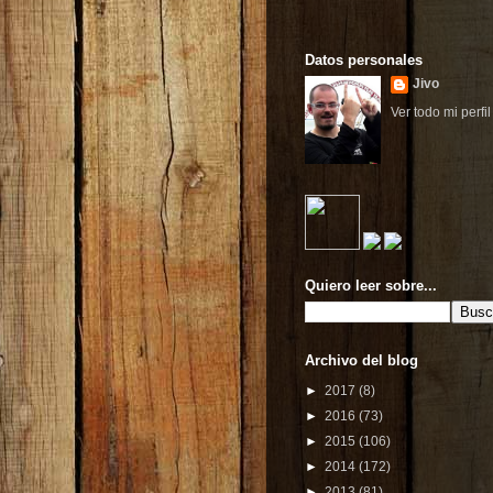
Datos personales
Jivo
Ver todo mi perfil
Quiero leer sobre...
Archivo del blog
►
2017
(8)
►
2016
(73)
►
2015
(106)
►
2014
(172)
►
2013
(81)