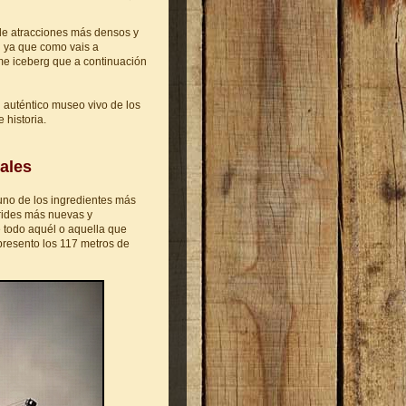
de atracciones más densos y
d ya que como vais a
me iceberg que a continuación
n auténtico museo vivo de los
 historia.
uales
 uno de los ingredientes más
 rides más nuevas y
e todo aquél o aquella que
 presento los 117 metros de