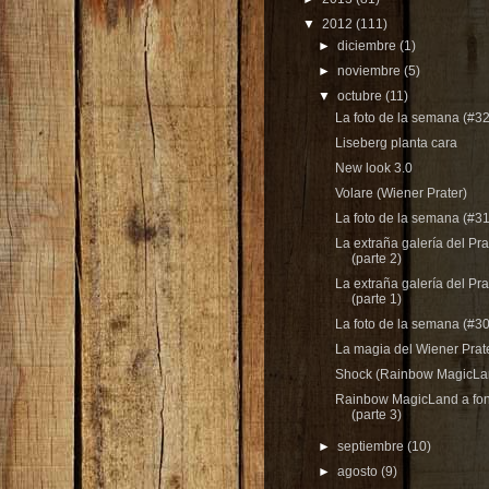
▼
2012
(111)
►
diciembre
(1)
►
noviembre
(5)
▼
octubre
(11)
La foto de la semana (#32
Liseberg planta cara
New look 3.0
Volare (Wiener Prater)
La foto de la semana (#31
La extraña galería del Pra
(parte 2)
La extraña galería del Pra
(parte 1)
La foto de la semana (#30
La magia del Wiener Prat
Shock (Rainbow MagicLa
Rainbow MagicLand a fo
(parte 3)
►
septiembre
(10)
►
agosto
(9)