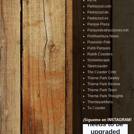
PKTK
Parkscout.com
Parkscout.de
Parkscout.es
Parque Plaza
Parquedeatracciones.net
PortAventura News
Posesión Friki
Publi Parques
Rubik Coasters
Screamscape
Steelcoaster
The Coaster Critic
Theme Park Geekly
Theme Park Review
Theme Park Team
Theme Park Thoughts
Themeparkfans
Tu Coaster
¡Sigueme en INSTAGRAM!