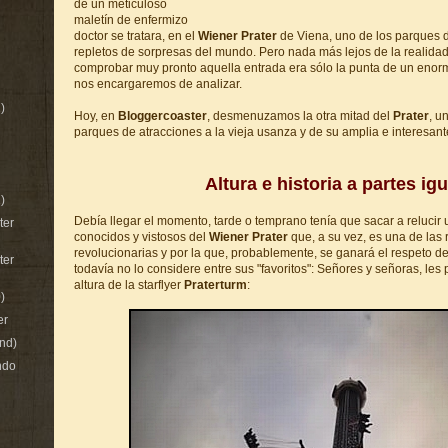
de un meticuloso
maletín de enfermizo
doctor se tratara, en el
Wiener Prater
de Viena, uno de los parques 
repletos de sorpresas del mundo. Pero nada más lejos de la realida
comprobar muy pronto aquella entrada era sólo la punta de un enor
nos encargaremos de analizar.
)
Hoy, en
Bloggercoaster
, desmenuzamos la otra mitad del
Prater
, u
parques de atracciones a la vieja usanza y de su amplia e interesante
Altura e historia a partes ig
)
Debía llegar el momento, tarde o temprano tenía que sacar a relucir
ter
conocidos y vistosos del
Wiener Prater
que, a su vez, es una de las
revolucionarias y por la que, probablemente, se ganará el respeto d
ter
todavía no lo considere entre sus "favoritos": Señores y señoras, les
altura de la starflyer
Praterturm
:
)
er
nd)
ndo