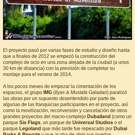
El proyecto pasó por varias fases de estudio y diseño hasta
que a finales de 2012 se empezó la construcción del
complejo de ocio en una zona alejada de la ciudad (a unos
30 km de distancia) con la previsión de completar su
montaje para el verano de 2014.
A los pocos meses de empezar la cimentación de los
espacios, el grupo
IMG
(
Ilyas & Mustafa Galadari
) paralizó
las obras por un supuesto desentendido por parte de
algunas de las franquicias participantes en el proyecto, así
como la movilización, reconversión y cancelación de otros
grandes proyectos del macro-complejo
Dubailand
(como un
parque
Six Flags
, un parque de
Universal Studios
o el
parque
Legoland
que más tarde fue repescado por
Dubai
Parks & Resorts
y que acaba de abrir sus puertas