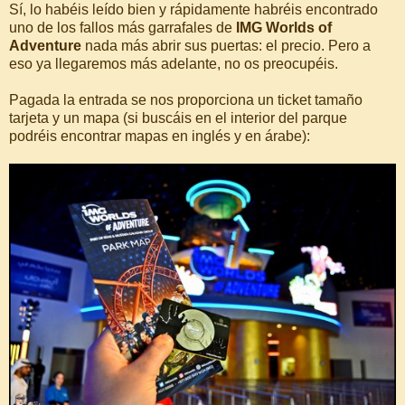
Sí, lo habéis leído bien y rápidamente habréis encontrado
uno de los fallos más garrafales de
IMG Worlds of
Adventure
nada más abrir sus puertas: el precio. Pero a
eso ya llegaremos más adelante, no os preocupéis.
Pagada la entrada se nos proporciona un ticket tamaño
tarjeta y un mapa (si buscáis en el interior del parque
podréis encontrar mapas en inglés y en árabe):