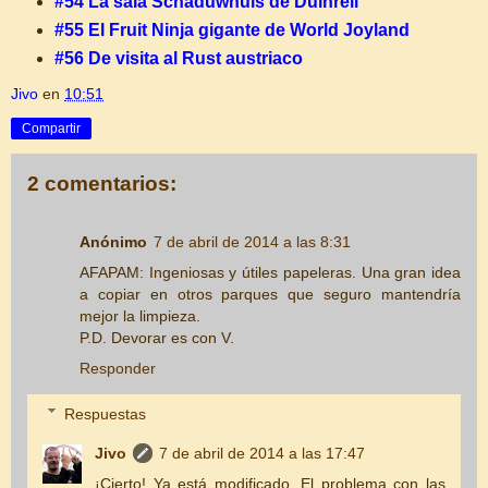
#54 La sala Schaduwhuis de Duinrell
#55 El Fruit Ninja gigante de World Joyland
#56 De visita al Rust austriaco
Jivo
en
10:51
Compartir
2 comentarios:
Anónimo
7 de abril de 2014 a las 8:31
AFAPAM: Ingeniosas y útiles papeleras. Una gran idea
a copiar en otros parques que seguro mantendría
mejor la limpieza.
P.D. Devorar es con V.
Responder
Respuestas
Jivo
7 de abril de 2014 a las 17:47
¡Cierto! Ya está modificado. El problema con las