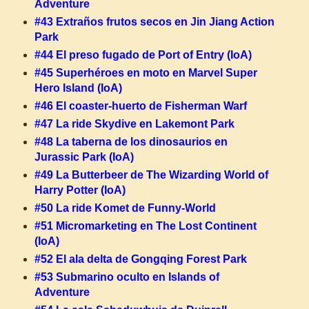
Adventure
#43 Extraños frutos secos en Jin Jiang Action
Park
#44 El preso fugado de Port of Entry (IoA)
#45 Superhéroes en moto en Marvel Super
Hero Island (IoA)
#46 El coaster-huerto de Fisherman Warf
#47 La ride Skydive en Lakemont Park
#48 La taberna de los dinosaurios en
Jurassic Park (IoA)
#49 La Butterbeer de The Wizarding World of
Harry Potter (IoA)
#50 La ride Komet de Funny-World
#51 Micromarketing en The Lost Continent
(IoA)
#52 El ala delta de Gongqing Forest Park
#53 Submarino oculto en Islands of
Adventure