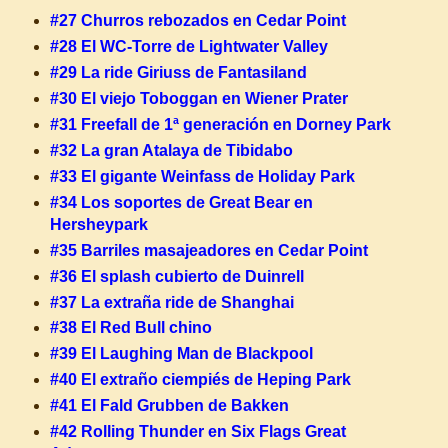
#27 Churros rebozados en Cedar Point
#28 El WC-Torre de Lightwater Valley
#29 La ride Giriuss de Fantasiland
#30 El viejo Toboggan en Wiener Prater
#31 Freefall de 1ª generación en Dorney Park
#32 La gran Atalaya de Tibidabo
#33 El gigante Weinfass de Holiday Park
#34 Los soportes de Great Bear en
Hersheypark
#35 Barriles masajeadores en Cedar Point
#36 El splash cubierto de Duinrell
#37 La extraña ride de Shanghai
#38 El Red Bull chino
#39 El Laughing Man de Blackpool
#40 El extraño ciempiés de Heping Park
#41 El Fald Grubben de Bakken
#42 Rolling Thunder en Six Flags Great