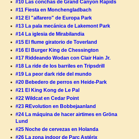
#10 Las conchas de Grand Canyon Rapids
#11 Fiesta en Monchengladbach
#12 El "alfarero" de Europa Park
#13 La pala mecánica de Lakemont Park
#14 La iglesia de Mirabilandia
#15 El flume giratorio de Toverland
#16 El Burger King de Chessington
#17 Riddeando Wodan con Clair Hain Jr.
#18 La ride de los barriles en Tripsdrill
#19 La peor dark ride del mundo
#20 Bebedero de perros en Heide-Park
#21 El King Kong de Le Pal
#22 Wildcat en Cedar Point
#23
R
Evolution en Bobbejaanland
#24 La máquina de hacer airtimes en Gröna
Lund
#25 Noche de cervezas en Holanda
#26 La zona indoor de Parc Astérix