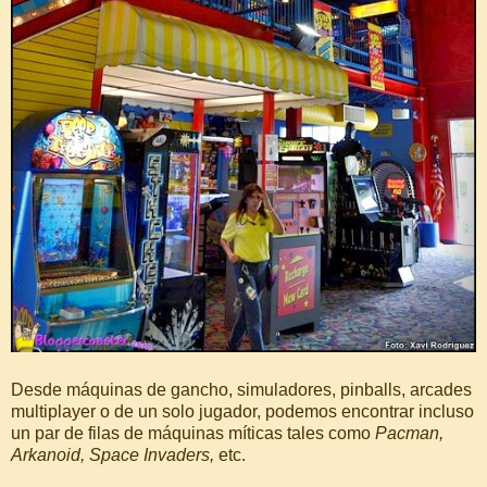
Desde máquinas de gancho, simuladores, pinballs, arcades
multiplayer o de un solo jugador, podemos encontrar incluso
un par de filas de máquinas míticas tales como
Pacman,
Arkanoid, Space Invaders,
etc.