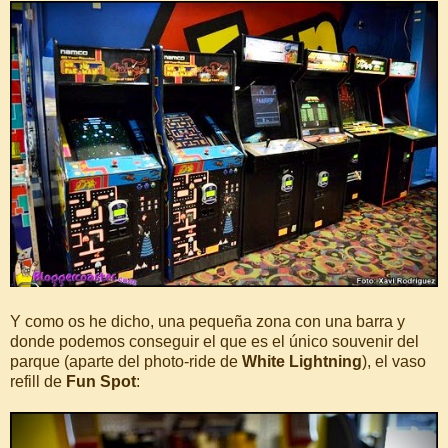
Y como os he dicho, una pequeña zona con una barra y
donde podemos conseguir el que es el único souvenir del
parque (aparte del photo-ride de
White Lightning
), el vaso
refill de
Fun Spot
: