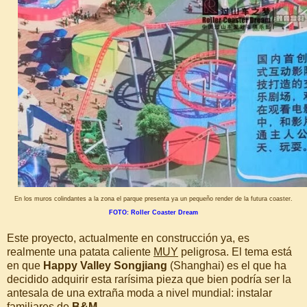
En los muros colindantes a la zona el parque presenta ya un pequeño render de la futura coaster.
FOTO: Roller Coaster Dream
Este proyecto, actualmente en construcción ya, es
realmente una patata caliente
MUY
peligrosa. El tema está
en que
Happy Valley Songjiang
(Shanghai) es el que ha
decidido adquirir esta rarísima pieza que bien podría ser la
antesala de una extraña moda a nivel mundial: instalar
familiares de
B&M
.