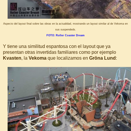
Aspecto del layout final sobre las obras en la actualidad, mostrando un layout similar al de Vekoma en
sus suspendeds.
FOTO: Roller Coaster Dream
Y tiene una similitud espantosa con el layout que ya
presentan otras invertidas familiares como por ejemplo
Kvasten
, la
Vekoma
que localizamos en
Gröna Lund
: