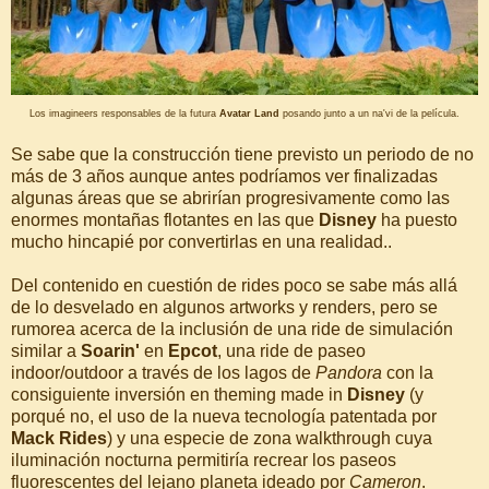
Los imagineers responsables de la futura
Avatar Land
posando junto a un na'vi de la película.
Se sabe que la construcción tiene previsto un periodo de no
más de 3 años aunque antes podríamos ver finalizadas
algunas áreas que se abrirían progresivamente como las
enormes montañas flotantes en las que
Disney
ha puesto
mucho hincapié por convertirlas en una realidad..
Del contenido en cuestión de rides poco se sabe más allá
de lo desvelado en algunos artworks y renders, pero se
rumorea acerca de la inclusión de una ride de simulación
similar a
Soarin'
en
Epcot
, una ride de paseo
indoor/outdoor a través de los lagos de
Pandora
con la
consiguiente inversión en theming made in
Disney
(y
porqué no, el uso de la nueva tecnología patentada por
Mack Rides
) y una especie de zona walkthrough cuya
iluminación nocturna permitiría recrear los paseos
fluorescentes del lejano planeta ideado por
Cameron
.