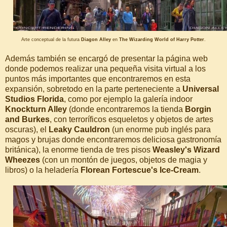
Arte conceptual de la futura
Diagon Alley
en
The Wizarding World of Harry Potter
.
Además también se encargó de presentar la página web
donde podemos realizar una pequeña visita virtual a los
puntos más importantes que encontraremos en esta
expansión, sobretodo en la parte perteneciente a
Universal
Studios Florida
, como por ejemplo la galería indoor
Knockturn Alley
(donde encontraremos la tienda
Borgin
and Burkes
, con terroríficos esqueletos y objetos de artes
oscuras), el
Leaky Cauldron
(un enorme pub inglés para
magos y brujas donde encontraremos deliciosa gastronomía
británica), la enorme tienda de tres pisos
Weasley's Wizard
Wheezes
(con un montón de juegos, objetos de magia y
libros) o la heladería
Florean Fortescue's Ice-Cream
.