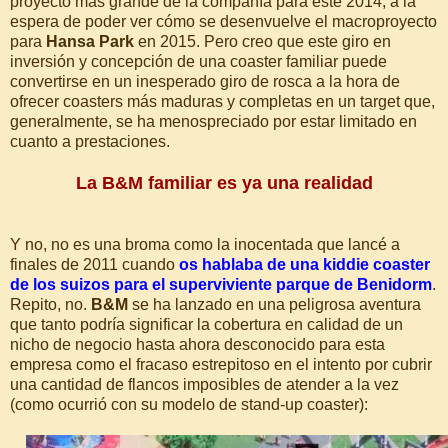
proyecto más grande de la compañía para este 2014, a la
espera de poder ver cómo se desenvuelve el macroproyecto
para
Hansa Park
en 2015. Pero creo que este giro en
inversión y concepción de una coaster familiar puede
convertirse en un inesperado giro de rosca a la hora de
ofrecer coasters más maduras y completas en un target que,
generalmente, se ha menospreciado por estar limitado en
cuanto a prestaciones.
La B&M familiar es ya una realidad
Y no, no es una broma como la inocentada que lancé a
finales de 2011 cuando
os hablaba de una kiddie coaster
de los suizos para el superviviente parque de Benidorm
.
Repito, no.
B&M
se ha lanzado en una peligrosa aventura
que tanto podría significar la cobertura en calidad de un
nicho de negocio hasta ahora desconocido para esta
empresa como el fracaso estrepitoso en el intento por cubrir
una cantidad de flancos imposibles de atender a la vez
(como ocurrió con su modelo de stand-up coaster):