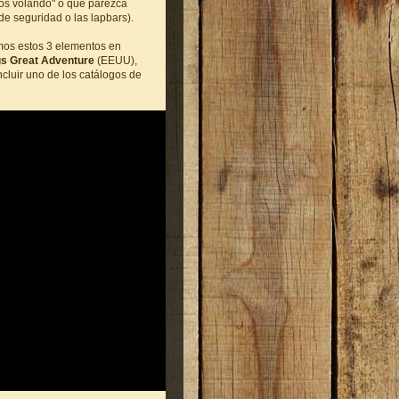
mos volando" o que parezca
e seguridad o las lapbars).
mos estos 3 elementos en
gs Great Adventure
(EEUU),
ncluir uno de los catálogos de