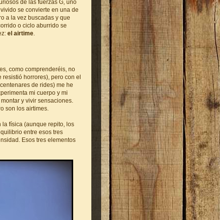
uriosos de las fuerzas G, uno
vivido se convierte en una de
ro a la vez buscadas y que
rrido o ciclo aburrido se
ez:
el airtime
.
pues, como comprenderéis, no
esistió horrores), pero con el
e centenares de rides) me he
xperimenta mi cuerpo y mi
montar y vivir sensaciones.
 son los airtimes.
la física (aunque repito, los
quilibrio entre esos tres
ensidad. Esos tres elementos