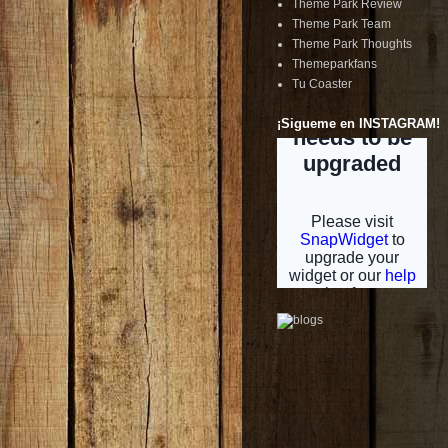
Theme Park Review
Theme Park Team
Theme Park Thoughts
Themeparkfans
Tu Coaster
¡Sigueme en INSTAGRAM!