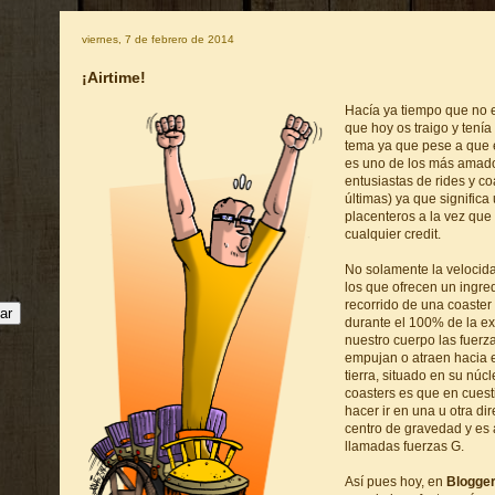
viernes, 7 de febrero de 2014
¡Airtime!
Hacía ya tiempo que no 
que hoy os traigo y tení
tema ya que pese a que 
es uno de los más amado
entusiastas de rides y co
últimas) ya que signific
placenteros a la vez que
cualquier credit.
No solamente la velocida
los que ofrecen un ingre
recorrido de una coaster 
durante el 100% de la e
nuestro cuerpo las fuerza
empujan o atraen hacia e
tierra, situado en su núc
coasters es que en cues
hacer ir en una u otra di
centro de gravedad y es
llamadas fuerzas G.
Así pues hoy, en
Blogge