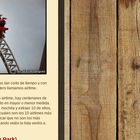
pso tan corto de tiempo y con
ters llamamos airtime.
 airtime, hay centenares de
cto en mayor o menor medida.
 mochila y extraer 10 de ellos,
cuales son los 10 airtimes más
icar que no son los más
ando veáis la lista veréis a
y Park)