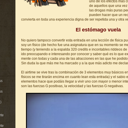
uno de los efectos más c
de aquellos que una vez 
las drogas más puras pe
pueden hacer que un reco
convierta en toda una experiencia digna de ser repetida una y otra v
El estómago vuela
No quiero tampoco convertir esta entrada en una lección de física 
soy un físico (de hecho fue una asignatura que en su momento se me r
tiempo (y teniendo a la espalda 320 credits e incontables riddeos d
ido preocupando e interesando por conocer y saber qué es lo que e
mente con todas y cada una de las atracciones en las que he podido 
Sin duda la que más me ha marcado y a la que más adicto me declaro
El airtime se vive tras la combinación de 3 elementos muy básicos en 
físicos se me tirarán encima en cuanto lean esta entrada) y el sabio e
ss
elementos hace que podáis llegar a vivir uno con mayor o menor int
son las fuerzas G positivas, la velocidad y las fuerzas G negativas.
ss
)
rte
rte