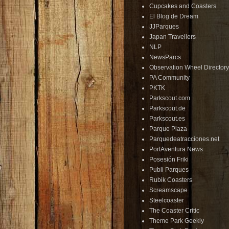
Cupcakes and Coasters
El Blog de Dream
JJParques
Japan Travellers
NLP
NewsParcs
Observation Wheel Directory
PA Community
PKTK
Parkscout.com
Parkscout.de
Parkscout.es
Parque Plaza
Parquedeatracciones.net
PortAventura News
Posesión Friki
Publi Parques
Rubik Coasters
Screamscape
Steelcoaster
The Coaster Critic
Theme Park Geekly