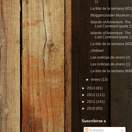
1)
La foto de la semana (#51
Bloggercoaster Museum (
Islands of Adventure: The
Lost Continent (parte 2
Islands of Adventure: The
Lost Continent (parte 1
La foto de la semana (#50
¡Airtime!
Las noticias de enero (2)
Las noticias de enero (1)
La foto de la semana (#49
►
enero
(13)
►
2013
(81)
►
2012
(111)
►
2011
(141)
►
2010
(65)
Suscribirse a
Entradas