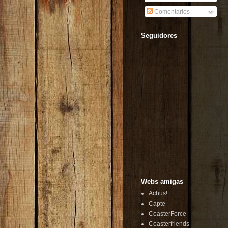
Comentarios
Seguidores
Webs amigas
Achus!
Capte
CoasterForce
Coasterfriends