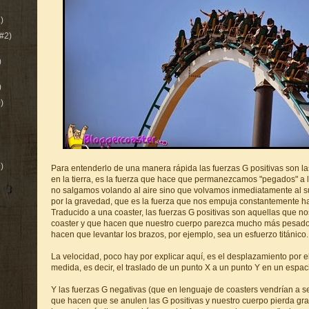
)
#2)
)
)
)
)
Para entenderlo de una manera rápida las fuerzas G positivas son l
en la tierra, es la fuerza que hace que permanezcamos "pegados" a l
no salgamos volando al aire sino que volvamos inmediatamente al su
por la gravedad, que es la fuerza que nos empuja constantemente haci
Traducido a una coaster, las fuerzas G positivas son aquellas que no
coaster y que hacen que nuestro cuerpo parezca mucho más pesado,
hacen que levantar los brazos, por ejemplo, sea un esfuerzo titánico.
La velocidad, poco hay por explicar aquí, es el desplazamiento por e
medida, es decir, el traslado de un punto X a un punto Y en un espac
Y las fuerzas G negativas (que en lenguaje de coasters vendrían a s
que hacen que se anulen las G positivas y nuestro cuerpo pierda gra