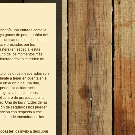
escribía una entrada como la
a ya ganas de poder hablar del
es únicamente un concepto,
s y preciados por los
asters (en especial estas
a uno de los momentos más
 liberadores en el riddeo de
d o los giros inesperados son
diente a tener en cuenta en el
o en el ciclo de una ride,
xperiencia actúan sobre
s gravitatorias que nos
l centro de gravedad de la
leo. Una de las virtudes de las
tión de segundos nos pueden
rección con respecto a ese
 ahí donde encontramos las
rcoaster
, os invito a descubrir