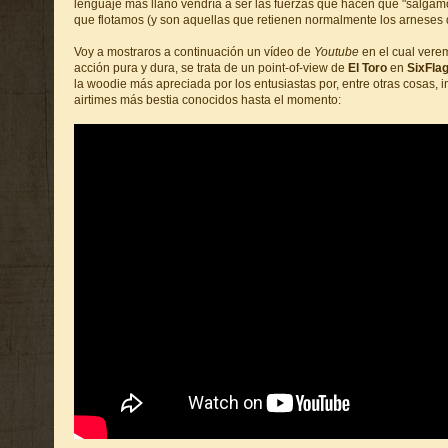
lenguaje más llano vendría a ser las fuerzas que hacen que "salga
que flotamos (y son aquellas que retienen normalmente los arneses d
Voy a mostraros a continuación un vídeo de
Youtube
en el cual vere
acción pura y dura, se trata de un point-of-view de
El Toro
en
SixFla
la woodie más apreciada por los entusiastas por, entre otras cosas, i
airtimes más bestia conocidos hasta el momento: