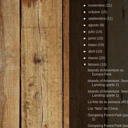
►
noviembre
(21)
►
octubre
(15)
►
septiembre
(11)
►
agosto
(9)
►
julio
(14)
►
junio
(10)
►
mayo
(19)
►
abril
(10)
►
marzo
(20)
▼
febrero
(16)
Islands of Adventure vs.
Europa Park
Islands of Adventure: Seu
Landing (parte 2)
Islands of Adventure: Seu
Landing (parte 1)
La foto de la semana (#52
Los "fails" de China
Gongqing Forest Park (pa
2)
Gongqing Forest Park (pa