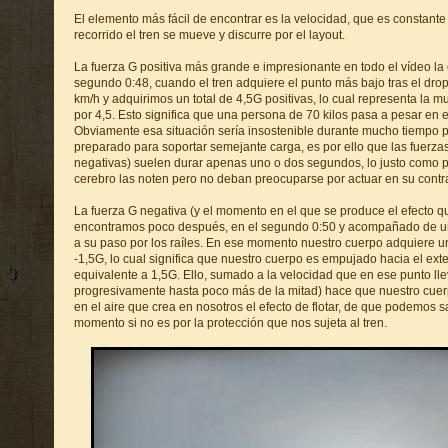
El elemento más fácil de encontrar es la velocidad, que es constante
recorrido el tren se mueve y discurre por el layout.
La fuerza G positiva más grande e impresionante en todo el vídeo la
segundo 0:48, cuando el tren adquiere el punto más bajo tras el drop
km/h y adquirimos un total de 4,5G positivas, lo cual representa la m
por 4,5. Esto significa que una persona de 70 kilos pasa a pesar en es
Obviamente esa situación sería insostenible durante mucho tiempo p
preparado para soportar semejante carga, es por ello que las fuerzas
negativas) suelen durar apenas uno o dos segundos, lo justo como 
cerebro las noten pero no deban preocuparse por actuar en su contr
La fuerza G negativa (y el momento en el que se produce el efecto qu
encontramos poco después, en el segundo 0:50 y acompañado de un 
a su paso por los raíles. En ese momento nuestro cuerpo adquiere u
-1,5G, lo cual significa que nuestro cuerpo es empujado hacia el ext
equivalente a 1,5G. Ello, sumado a la velocidad que en ese punto lle
progresivamente hasta poco más de la mitad) hace que nuestro cue
en el aire que crea en nosotros el efecto de flotar, de que podemos 
momento si no es por la protección que nos sujeta al tren.