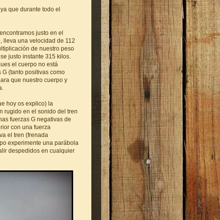
 ya que durante todo el
 encontramos justo en el
, lleva una velocidad de 112
ultiplicación de nuestro peso
e justo instante 315 kilos.
ues el cuerpo no está
 G (tanto positivas como
para que nuestro cuerpo y
a.
e hoy os explico) la
rugido en el sonido del tren
nas fuerzas G negativas de
erior con una fuerza
va el tren (frenada
rpo experimente una parábola
salir despedidos en cualquier