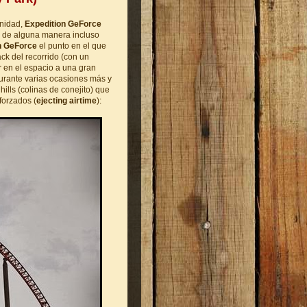
unidad,
Expedition GeForce
s, de alguna manera incluso
n GeForce
el punto en el que
ck del recorrido (con un
ar en el espacio a una gran
urante varias ocasiones más y
ills (colinas de conejito) que
orzados (
ejecting airtime
):