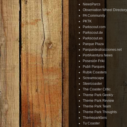
NewsParcs
Observation Wheel Directory
PA Community
PKTK
Parkscout.com
Parkscout.de
Parkscout.es
Parque Plaza
Parquedeatracciones.net
PortAventura News
Posesión Friki
Publi Parques
Rubik Coasters
Screamscape
Steelcoaster
The Coaster Critic
Theme Park Geekly
Theme Park Review
Theme Park Team
Theme Park Thoughts
Themeparkfans
Tu Coaster