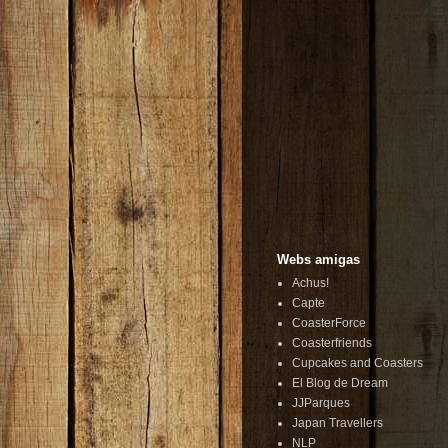
Webs amigas
Achus!
Capte
CoasterForce
Coasterfriends
Cupcakes and Coasters
El Blog de Dream
JJParques
Japan Travellers
NLP