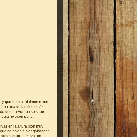
s y que rompa totalmente con
ió en una de las rides más
) de que en Europa se sabe
rología no acompañe.
urvas en la altura (con muy
nque no os dejéis engañar por
bes el lift: la curvatura