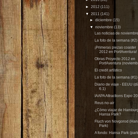
►
2012
(111)
▼
2011
(141)
►
diciembre
(15)
▼
noviembre
(13)
Las noticias de noviembr
La foto de la semana (#2)
¡Primeras piezas coaster
2012 en PortAventura!
Obras Proyecto 2012 en
PortAventura (noviemb
El credit artístico
La foto de la semana (#1)
Diario de viaje - EEUU (d
6.1)
IAAPA Attractions Expo 2
Reus no-air
¿Cómo viajar de Hambur
Hansa Park?
Fluch von Novgorod (Han
Park)
A fondo: Hansa Park (part