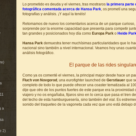
Lo prometido es deuda y el viernes, tras mostraros
la primera parte 
fotográfica comentada acerca de Hansa Park
, os prometí una seg
fotografías y análisis. ¡Y aquí la tenéis!
Retomamos de nuevo los comentarios acerca de un parque curioso, 
sorprende por la enorme capacidad que presenta para competir jun
e
tan grandes y posicionados hoy día como
Europa Park
o
Heide Par
Hansa Park
demuestra tener muchísimas particularidades que lo hac
nacional sino también a nivel internacional. Veamos hoy unas cuant
análisis fotográfico.
re)
El parque de las rides singular
Como ya os comenté el viernes, la principal major desde hace un p
Fluch von Novgorod
, una eurofighter launched de
Gerstlauer
que s
ía
completo de todo lo que puede ofrecer una coaster tematizada al 100
dije que otro de los puntos fuertes de este parque era la proximidad 
011
viajero y no os engañaba, fijaros sino en lo cerca que pasa el tren d
del techo de esta hamburguesería, sino también del vial. Es estremece
sonido del traqueteo de la vagoneta cada vez que uno está debajo d
g a
sa
e 2)