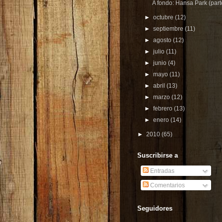
A fondo: Hansa Park (part
►
octubre
(12)
►
septiembre
(11)
►
agosto
(12)
►
julio
(11)
►
junio
(4)
►
mayo
(11)
►
abril
(13)
►
marzo
(12)
►
febrero
(13)
►
enero
(14)
►
2010
(65)
Suscribirse a
Entradas
Comentarios
Seguidores