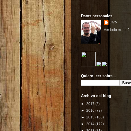
Datos personales
Jivo
Ver todo mi perfil
Quiero leer sobre...
Archivo del blog
►
2017
(8)
►
2016
(73)
►
2015
(106)
►
2014
(172)
►
2013
(81)