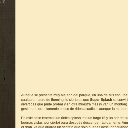
e 1)
Aunque se presente muy alejado del parque, en una de sus esquina
cualquier rastro de theming, lo cierto es que
Super-Splash
se convirt
divertidas que pude probar y en otra muestra más (y van un montón
gestionar correctamente el uso de rides acuáticas aunque la meteo
En este caso tenemos un único splash tras un largo lift y un par de c
buenas vistas, por cierto) para después descender rápidamente. Au
el drop, ya que guarda un secreto que sólo puedes descubrir cuando su