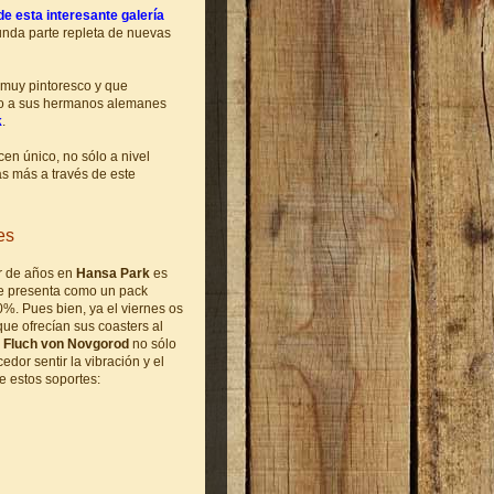
de esta interesante galería
unda parte repleta de nuevas
muy pintoresco y que
to a sus hermanos alemanes
k
.
en único, no sólo a nivel
as más a través de este
es
ar de años en
Hansa Park
es
e presenta como un pack
%. Pues bien, ya el viernes os
que ofrecían sus coasters al
e
Fluch von Novgorod
no sólo
dor sentir la vibración y el
e estos soportes: