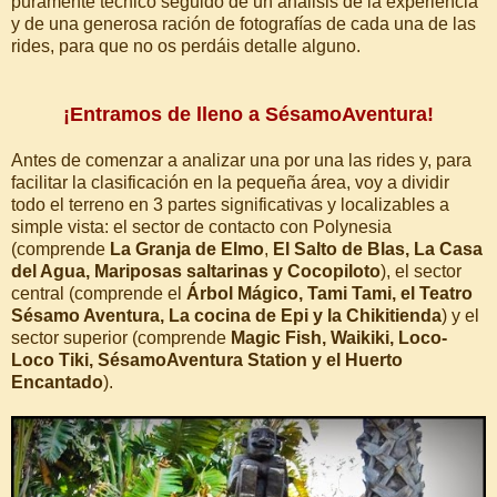
puramente técnico seguido de un análisis de la experiencia
y de una generosa ración de fotografías de cada una de las
rides, para que no os perdáis detalle alguno.
¡Entramos de lleno a SésamoAventura!
Antes de comenzar a analizar una por una las rides y, para
facilitar la clasificación en la pequeña área, voy a dividir
todo el terreno en 3 partes significativas y localizables a
simple vista: el sector de contacto con Polynesia
(comprende
La Granja de Elmo
,
El Salto de Blas, La Casa
del Agua, Mariposas saltarinas y Cocopiloto
), el sector
central (comprende el
Árbol Mágico, Tami Tami, el Teatro
Sésamo Aventura, La cocina de Epi y la Chikitienda
) y el
sector superior (comprende
Magic Fish, Waikiki, Loco-
Loco Tiki, SésamoAventura Station y el Huerto
Encantado
).