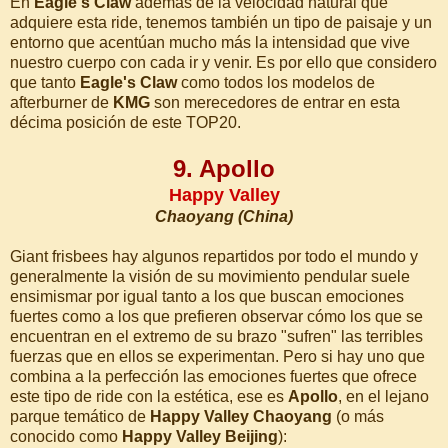
En
Eagle's Claw
además de la velocidad natural que
adquiere esta ride, tenemos también un tipo de paisaje y un
entorno que acentúan mucho más la intensidad que vive
nuestro cuerpo con cada ir y venir. Es por ello que considero
que tanto
Eagle's Claw
como todos los modelos de
afterburner de
KMG
son merecedores de entrar en esta
décima posición de este TOP20.
9. Apollo
Happy Valley
Chaoyang (China)
Giant frisbees hay algunos repartidos por todo el mundo y
generalmente la visión de su movimiento pendular suele
ensimismar por igual tanto a los que buscan emociones
fuertes como a los que prefieren observar cómo los que se
encuentran en el extremo de su brazo "sufren" las terribles
fuerzas que en ellos se experimentan. Pero si hay uno que
combina a la perfección las emociones fuertes que ofrece
este tipo de ride con la estética, ese es
Apollo
, en el lejano
parque temático de
Happy Valley Chaoyang
(o más
conocido como
Happy Valley Beijing
):