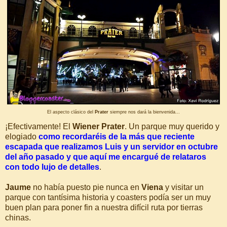
El aspecto clásico del
Prater
siempre nos dará la bienvenida...
¡Efectivamente! El
Wiener Prater
. Un parque muy querido y
elogiado
como recordaréis de la más que reciente
escapada que realizamos Luis y un servidor en octubre
del año pasado y que aquí me encargué de relataros
con todo lujo de detalles
.
Jaume
no había puesto pie nunca en
Viena
y visitar un
parque con tantísima historia y coasters podía ser un muy
buen plan para poner fin a nuestra difícil ruta por tierras
chinas.