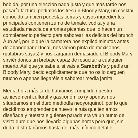
bebida, por una elección nada justa y que más tarde nos
pasaría factura: pedimos los tres un Bloody Mary, un cocktail
conocido también por estas tierras y cuyos ingredientes
principales contienen zumo de tomate, vodka y una
estudiada mezcla de aromas picantes que lo hacen un
complemento perfecto para saborear las delicias del brunch.
Aún así, por lo que la camarera nos explicó minutos antes
de abandonar el local, nos vieron pinta de mexicanos
(palabras suyas) y nos cargaron demasiado el Bloody Mary,
sirviéndonos un brebaje capaz de resucitar a cualquier
muerto. Así que ya sabéis, si vais a
Sarabeth's
y pedís un
Bloody Mary, decid explícitamente que no os lo carguen
mucho o apenas llegaréis a saborear media jarrita.
Media hora más tarde habíamos cumplido nuestro
achievement cultural y gastronómico (y apenas nos
situábamos en el duro mediodía neoyorquino), por lo que
decidimos emprender de nuevo la ruta que teníamos
diseñada y nuestra siguiente parada era ya un punto de
visita duro que nos llevaría algunas horas pero que, sin
duda, disfrutaríamos hasta del más mínimo detalle.