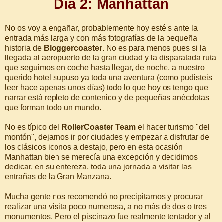
Día 2: Manhattan
No os voy a engañar, probablemente hoy estéis ante la
entrada más larga y con más fotografías de la pequeña
historia de
Bloggercoaster
. No es para menos pues si la
llegada al aeropuerto de la gran ciudad y la disparatada ruta
que seguimos en coche hasta llegar, de noche, a nuestro
querido hotel supuso ya toda una aventura (como pudisteis
leer hace apenas unos días) todo lo que hoy os tengo que
narrar está repleto de contenido y de pequeñas anécdotas
que forman todo un mundo.
No es típico del
RollerCoaster Team
el hacer turismo "del
montón", dejarnos ir por ciudades y empezar a disfrutar de
los clásicos iconos a destajo, pero en esta ocasión
Manhattan bien se merecía una excepción y decidimos
dedicar, en su entereza, toda una jornada a visitar las
entrañas de la Gran Manzana.
Mucha gente nos recomendó no precipitarnos y procurar
realizar una visita poco numerosa, a no más de dos o tres
monumentos. Pero el piscinazo fue realmente tentador y al