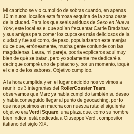
Mi capricho se vio cumplido de sobras cuando, en apenas
10 minutos, localicé esta famosa esquina de la zona oeste
de la ciudad. Para los que seáis asiduos de
Sexo en Nueva
York
, este local es el que solían frecuentar Carrie Bradshaw
y sus amigas para comer los cupcakes más deliciosos de la
ciudad y fue así como, de paso, popularizaron este manjar
dulce que, erróneamente, mucha gente confunde con las
magdalenas. Laura, mi pareja, podría explicaros aquí muy
bien de qué se tratan, pero yo solamente me dedicaré a
decir que compré uno de pistacho y, por un momento, toqué
el cielo de los sabores. Objetivo cumplido.
A la hora cumplida y en el lugar decidido nos volvimos a
reunir los 3 integrantes del
RollerCoaster Team
,
observamos que Marc ya había cumplido también su deseo
y había conseguido llegar al punto de geocaching, por lo
que nos pusimos en marcha con nuestra ruta: el siguiente
objetivo era
Verdi Square
, una plaza que, como su nombre
bien indica, está dedicada a Giuseppe Verdi, compositor
italiano del siglo XIX.