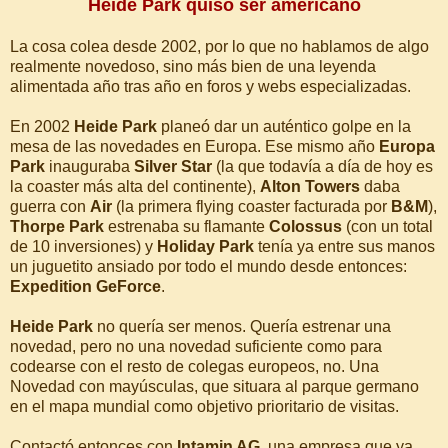
Heide Park quiso ser americano
La cosa colea desde 2002, por lo que no hablamos de algo
realmente novedoso, sino más bien de una leyenda
alimentada año tras año en foros y webs especializadas.
En 2002
Heide Park
planeó dar un auténtico golpe en la
mesa de las novedades en Europa. Ese mismo año
Europa
Park
inauguraba
Silver Star
(la que todavía a día de hoy es
la coaster más alta del continente),
Alton Towers
daba
guerra con
Air
(la primera flying coaster facturada por
B&M
),
Thorpe Park
estrenaba su flamante
Colossus
(con un total
de 10 inversiones) y
Holiday Park
tenía ya entre sus manos
un juguetito ansiado por todo el mundo desde entonces:
Expedition GeForce
.
Heide Park
no quería ser menos. Quería estrenar una
novedad, pero no una novedad suficiente como para
codearse con el resto de colegas europeos, no. Una
Novedad con mayúsculas, que situara al parque germano
en el mapa mundial como objetivo prioritario de visitas.
Contactó entonces con
Intamin AG
, una empresa que ya