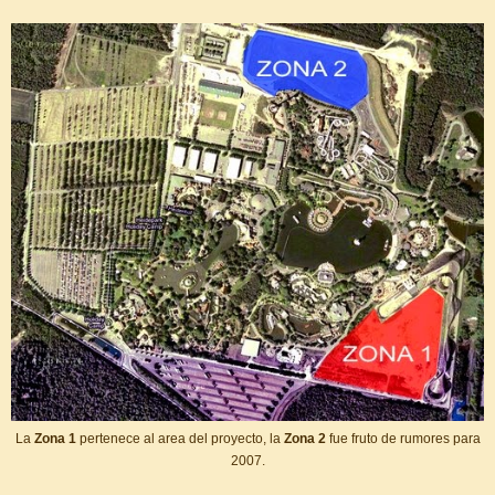
La
Zona 1
pertenece al area del proyecto, la
Zona 2
fue fruto de rumores para
2007.