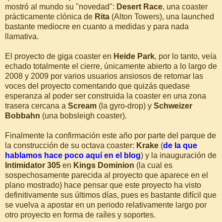
mostró al mundo su "novedad":
Desert Race
, una coaster
prácticamente clónica de
Rita
(Alton Towers), una launched
bastante mediocre en cuanto a medidas y para nada
llamativa.
El proyecto de giga coaster en
Heide Park
, por lo tanto, veía
echado totalmente el cierre, únicamente abierto a lo largo de
2008 y 2009 por varios usuarios ansiosos de retomar las
voces del proyecto comentando que quizás quedase
esperanza al poder ser construida la coaster en una zona
trasera cercana a
Scream
(la gyro-drop) y
Schweizer
Bobbahn
(una bobsleigh coaster).
Finalmente la confirmación este año por parte del parque de
la construcción de su octava coaster:
Krake
(
de la que
hablamos hace poco aquí en el blog
) y la inauguración de
Intimidator 305
en
Kings Dominion
(la cual es
sospechosamente parecida al proyecto que aparece en el
plano mostrado) hace pensar que este proyecto ha visto
definitivamente sus últimos días, pues es bastante difícil que
se vuelva a apostar en un periodo relativamente largo por
otro proyecto en forma de raíles y soportes.