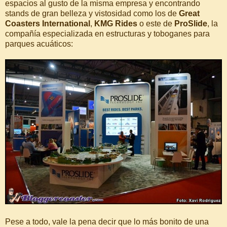
espacios al gusto de la misma empresa y encontrando
stands de gran belleza y vistosidad como los de
Great
Coasters International
,
KMG Rides
o este de
ProSlide
, la
compañía especializada en estructuras y toboganes para
parques acuáticos:
Pese a todo, vale la pena decir que lo más bonito de una