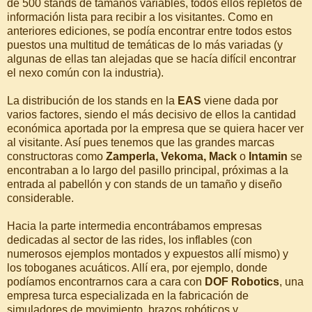
de 500 stands de tamaños variables, todos ellos repletos de
información lista para recibir a los visitantes. Como en
anteriores ediciones, se podía encontrar entre todos estos
puestos una multitud de temáticas de lo más variadas (y
algunas de ellas tan alejadas que se hacía difícil encontrar
el nexo común con la industria).
La distribución de los stands en la
EAS
viene dada por
varios factores, siendo el más decisivo de ellos la cantidad
económica aportada por la empresa que se quiera hacer ver
al visitante. Así pues tenemos que las grandes marcas
constructoras como
Zamperla, Vekoma, Mack
o
Intamin
se
encontraban a lo largo del pasillo principal, próximas a la
entrada al pabellón y con stands de un tamaño y diseño
considerable.
Hacia la parte intermedia encontrábamos empresas
dedicadas al sector de las rides, los inflables (con
numerosos ejemplos montados y expuestos allí mismo) y
los toboganes acuáticos. Allí era, por ejemplo, donde
podíamos encontrarnos cara a cara con
DOF Robotics
, una
empresa turca especializada en la fabricación de
simuladores de movimiento, brazos robóticos y