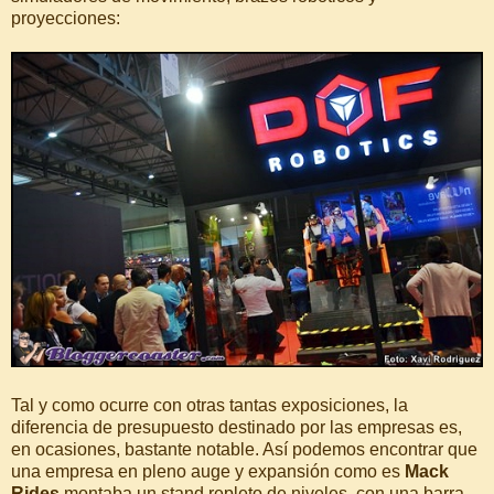
proyecciones:
Tal y como ocurre con otras tantas exposiciones, la
diferencia de presupuesto destinado por las empresas es,
en ocasiones, bastante notable. Así podemos encontrar que
una empresa en pleno auge y expansión como es
Mack
Rides
montaba un stand repleto de niveles, con una barra