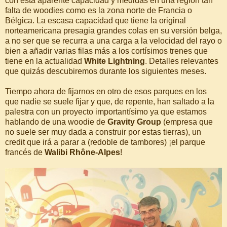
con esta aparente capacidad y medidas en una región tan
falta de woodies como es la zona norte de Francia o
Bélgica. La escasa capacidad que tiene la original
norteamericana presagia grandes colas en su versión belga,
a no ser que se recurra a una carga a la velocidad del rayo o
bien a añadir varias filas más a los cortísimos trenes que
tiene en la actualidad
White Lightning
. Detalles relevantes
que quizás descubiremos durante los siguientes meses.
Tiempo ahora de fijarnos en otro de esos parques en los
que nadie se suele fijar y que, de repente, han saltado a la
palestra con un proyecto importantísimo ya que estamos
hablando de una woodie de
Gravity Group
(empresa que
no suele ser muy dada a construir por estas tierras), un
credit que irá a parar a (redoble de tambores) ¡el parque
francés de
Walibi Rhône-Alpes
!