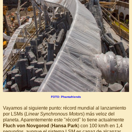
FOTO: Phantafriends
Vayamos al siguiente punto: récord mundial al lanzamiento
por LSMs (
Linear Synchronous Motors
) más veloz del
planeta. Aparentemente este "récord" lo tiene actualmente
Fluch von Novgorod
(
Hansa Park
) con 100 km/h en 1,4
segundos, aunque el sistema LSM es capaz de alcanzar