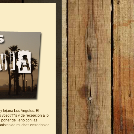
y lejana Los Angeles. El
 vosotr@s y de recepción a lo
 poner de lleno con las
gonistas de muchas entradas de