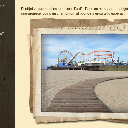
ney
El objetivo parqueril estaba claro: Pacific Park, un microparque ale
que aparece, como un champiñón, allí donde menos te lo esperas:
d
ta?
..
)