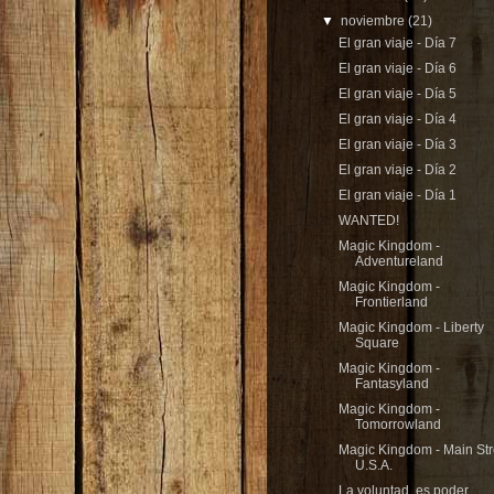
▼
noviembre
(21)
El gran viaje - Día 7
El gran viaje - Día 6
El gran viaje - Día 5
El gran viaje - Día 4
El gran viaje - Día 3
El gran viaje - Día 2
El gran viaje - Día 1
WANTED!
Magic Kingdom -
Adventureland
Magic Kingdom -
Frontierland
Magic Kingdom - Liberty
Square
Magic Kingdom -
Fantasyland
Magic Kingdom -
Tomorrowland
Magic Kingdom - Main Str
U.S.A.
La voluntad, es poder