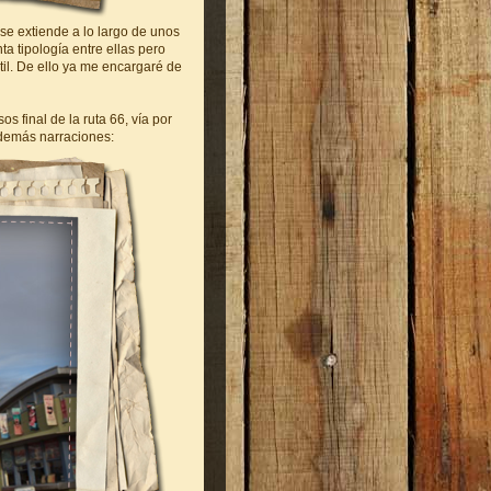
 se extiende a lo largo de unos
a tipología entre ellas pero
til. De ello ya me encargaré de
 final de la ruta 66, vía por
 demás narraciones: