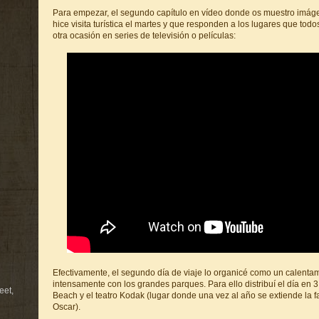
Para empezar, el segundo capítulo en vídeo donde os muestro imá
hice visita turística el martes y que responden a los lugares que to
otra ocasión en series de televisión o películas:
Efectivamente, el segundo día de viaje lo organicé como un calent
intensamente con los grandes parques. Para ello distribuí el día en 
eet,
Beach y el teatro Kodak (lugar donde una vez al año se extiende la 
Oscar).