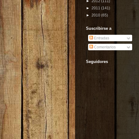
►
2012
(111)
►
2011
(141)
►
2010
(65)
Suscribirse a
Entradas
Comentarios
Seguidores