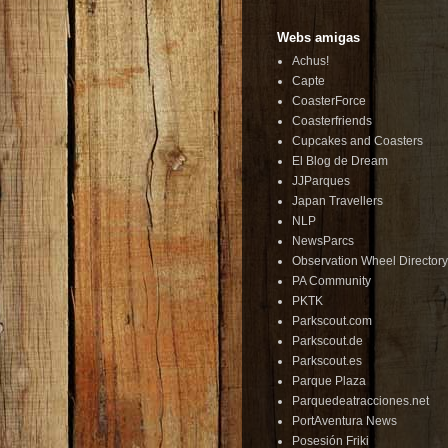
Webs amigas
Achus!
Capte
CoasterForce
Coasterfriends
Cupcakes and Coasters
El Blog de Dream
JJParques
Japan Travellers
NLP
NewsParcs
Observation Wheel Directory
PA Community
PKTK
Parkscout.com
Parkscout.de
Parkscout.es
Parque Plaza
Parquedeatracciones.net
PortAventura News
Posesión Friki