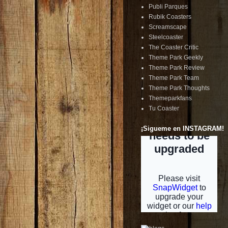
Publi Parques
Rubik Coasters
Screamscape
Steelcoaster
The Coaster Critic
Theme Park Geekly
Theme Park Review
Theme Park Team
Theme Park Thoughts
Themeparkfans
Tu Coaster
¡Sigueme en INSTAGRAM!