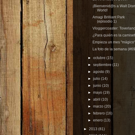
¡Bienvenid@s a Walt Dis
World!
Amagi Brilliant Park
(episodio 1)
Vloggercoaster: Toverlan
¿Para quién es la camise
Empieza un mes "mágico".
La foto de la semana (#69
►
octubre
(15)
►
septiembre
(11)
►
agosto
(9)
►
julio
(14)
►
junio
(10)
►
mayo
(19)
►
abril
(10)
►
marzo
(20)
►
febrero
(16)
►
enero
(13)
►
2013
(81)