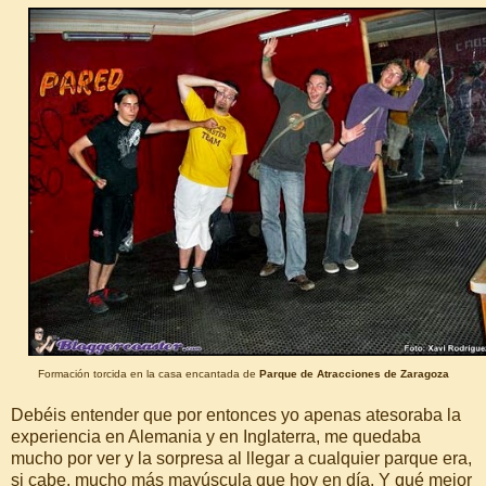
Formación torcida en la casa encantada de
Parque de Atracciones de Zaragoza
Debéis entender que por entonces yo apenas atesoraba la
experiencia en Alemania y en Inglaterra, me quedaba
mucho por ver y la sorpresa al llegar a cualquier parque era,
si cabe, mucho más mayúscula que hoy en día. Y qué mejor