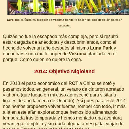
Euroloop
, la única multi-looper de
Vekoma
donde te hacen un ciclo doble sin parar en
estación.
Quizás no fue la escapada más compleja, pero sí resultó
estar cargada de anécdotas y descubrimientos, como el
hecho de volver un año después al mismo
Luna Park
y
encontrarse una multi-looper de
Vekoma
plantada en el
parque. Como quien no quiere la cosa.
2014: Objetivo Nigloland
En 2013 el peso económico del
RCT
a China se notó y
pasamos todos, en general, un verano de cinturón apretado
y ahorro (que luego en mi caso aproveché para visitar a
finales de año la meca de Orlando). Así pues para este 2014
nos hemos propuesto volver fuertes, romper con todo, ir más
allá en este afán explorador que hemos ido alimentando
temporada tras temporada y hemos montado una aventura
veraniega compleja y sin duda alguna arriesgada: viajar de