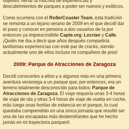
objetivo: llenar la mochila de experiencias y
descubrimientos de parques a poder ser nuevos y exóticos.
Como ocurriera con el
RollerCoaster Team
, esta tradición
se remonta a un lejano verano de 2009 en el que decidí dar
el paso y conocer en persona a dos usuarios de la por
entonces ya imprescindible
Capte.org
:
Locrian
y
Calle
.
¡Quién me iba a decir que años después compartiría
tantísimas experiencias con este par de cracks, siendo
actualmente uno de ellos incluso mi compañero de piso!
2009: Parque de Atracciones de Zaragoza
Decidí conocerles a ellos y a algunos más en una primera
aventura veraniega a un parque que, por entonces, era un
terreno totalmente desconocido para todos:
Parque de
Atracciones de Zaragoza
. El viaje requería unas 3-4 horas
de viaje de ida y otras 3-4 horas de viaje de vuelta en coche,
más luego unas horitas de estancia en el parque, lo cual
quedaba comprendido en una única jornada que resultó ser
una de las escapadas más desternillantes que he hecho
jamás en mi trayectoria parqueril.