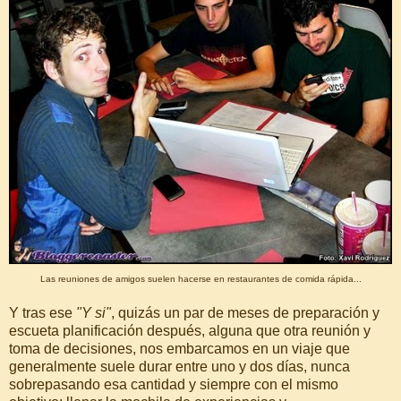
Las reuniones de amigos suelen hacerse en restaurantes de comida rápida...
Y tras ese
"Y si"
, quizás un par de meses de preparación y
escueta planificación después, alguna que otra reunión y
toma de decisiones, nos embarcamos en un viaje que
generalmente suele durar entre uno y dos días, nunca
sobrepasando esa cantidad y siempre con el mismo