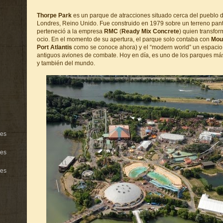
Thorpe Park
es un parque de atracciones situado cerca del pueblo d
Londres, Reino Unido. Fue construido en 1979 sobre un terreno pant
perteneció a la empresa
RMC
(
Ready Mix Concrete
) quien transfor
ocio. En el momento de su apertura, el parque solo contaba con
Moun
Port Atlantis
como se conoce ahora) y el “modern world” un espacio
antiguos aviones de combate. Hoy en día, es uno de los parques má
y también del mundo.
res
res
res