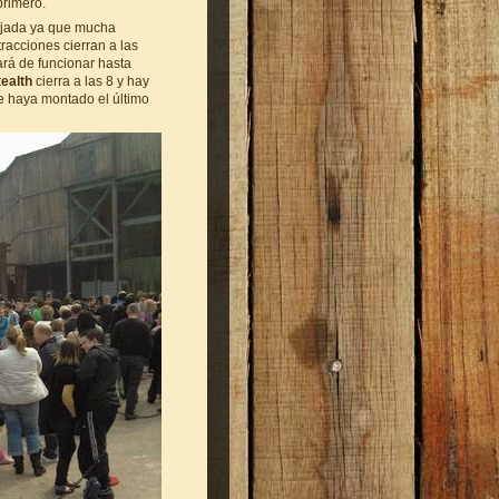
primero.
lajada ya que mucha
racciones cierran a las
jará de funcionar hasta
tealth
cierra a las 8 y hay
e haya montado el último