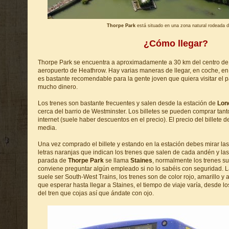
Thorpe Park
está situado en una zona natural rodeada 
¿Cómo llegar?
Thorpe Park se encuentra a aproximadamente a 30 km del centro d
aeropuerto de Heathrow. Hay varias maneras de llegar, en coche, en 
es bastante recomendable para la gente joven que quiera visitar el p
mucho dinero.
Los trenes son bastante frecuentes y salen desde la estación de
Lon
cerca del barrio de Westminster. Los billetes se pueden comprar tant
internet (suele haber descuentos en el precio). El precio del billete de
media.
Una vez comprado el billete y estando en la estación debes mirar la
letras naranjas que indican los trenes que salen de cada andén y la
parada de
Thorpe Park
se llama
Staines
, normalmente los trenes su
conviene preguntar algún empleado si no lo sabéis con seguridad. L
suele ser South-West Trains, los trenes son de color rojo, amarillo y 
que esperar hasta llegar a Staines, el tiempo de viaje varía, desde 
del tren que cojas así que ándate con ojo.