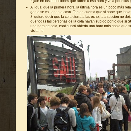
Fíjate en las atracciones que abren a esa hora y ve a por ellas 
Al igual que la primera hora, la última hora es un poco más re
gente se va llendo a casa. Ten en cuenta que si pone que las at
8, quiere decir que la cola cierra a las ocho, la atracción no de
que todas las personas de la cola hayan subido por lo que si
S
una hora de cola, continuará abierta una hora más hasta que s
visitante.