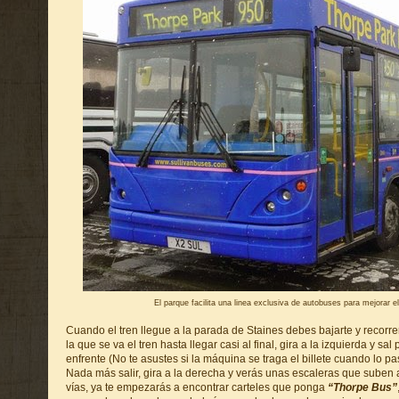
El parque facilita una linea exclusiva de autobuses para mejorar e
Cuando el tren llegue a la parada de Staines debes bajarte y recorre
la que se va el tren hasta llegar casi al final, gira a la izquierda y sal
enfrente (No te asustes si la máquina se traga el billete cuando lo pa
Nada más salir, gira a la derecha y verás unas escaleras que suben 
vías, ya te empezarás a encontrar carteles que ponga
“Thorpe Bus”