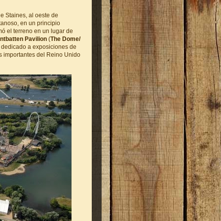
e Staines, al oeste de
anoso, en un principio
mó el terreno en un lugar de
tbatten Pavilion
(
The Dome/
 dedicado a exposiciones de
s importantes del Reino Unido