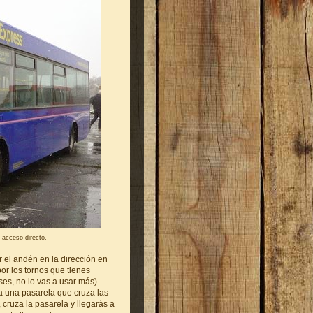
l acceso directo.
r el andén en la dirección en
 por los tornos que tienes
ses, no lo vas a usar más).
a una pasarela que cruza las
, cruza la pasarela y llegarás a