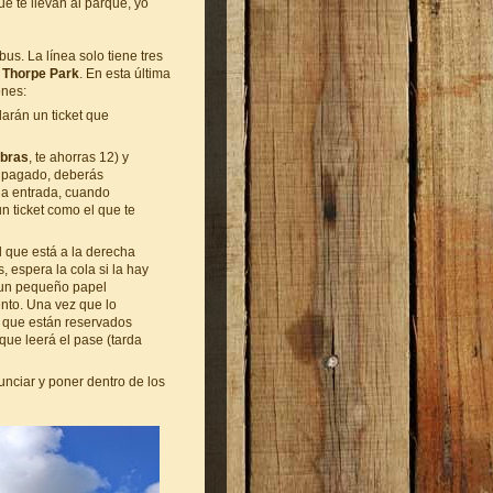
e te llevan al parque, yo
bus. La línea solo tiene tres
y
Thorpe Park
. En esta última
ones:
 darán un ticket que
ibras
, te ahorras 12) y
as pagado, deberás
 la entrada, cuando
un ticket como el que te
l que está a la derecha
, espera la cola si la hay
r un pequeño papel
nto. Una vez que lo
a que están reservados
que leerá el pase (tarda
nunciar y poner dentro de los