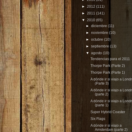
►
2012
(111)
►
2011
(141)
▼
2010
(65)
►
diciembre
(11)
►
noviembre
(10)
►
octubre
(10)
►
septiembre
(13)
▼
agosto
(10)
Tendencias para el 2011
Thorpe Park (Parte 2)
Thorpe Park (Parte 1)
A dónde ir si viajo a Lond
(Parte 3)
A dónde ir si viajo a Lond
(parte 2)
A dónde ir si viajo a Lond
(parte 1)
Super Hybrid Coaster
Six Flags
A dónde ir si viajo a
Amsterdam (parte 2)