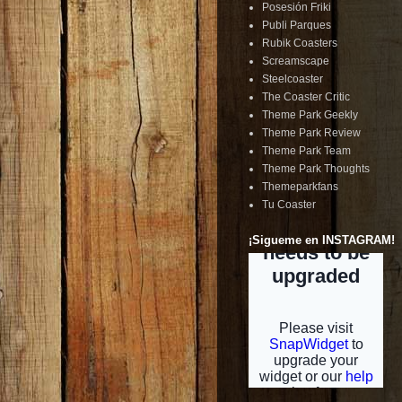
Posesión Friki
Publi Parques
Rubik Coasters
Screamscape
Steelcoaster
The Coaster Critic
Theme Park Geekly
Theme Park Review
Theme Park Team
Theme Park Thoughts
Themeparkfans
Tu Coaster
¡Sigueme en INSTAGRAM!