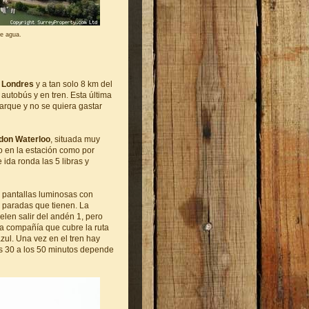
de agua.
e
Londres
y a tan solo 8 km del
autobús y en tren. Esta última
arque y no se quiera gastar
don Waterloo
, situada muy
o en la estación como por
 ida ronda las 5 libras y
s pantallas luminosas con
s paradas que tienen. La
elen salir del andén 1, pero
a compañía que cubre la ruta
azul. Una vez en el tren hay
los 30 a los 50 minutos depende