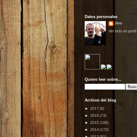
Datos personales
Jivo
Ver todo mi perfil
Quiero leer sobre...
Archivo del blog
►
2017
(8)
►
2016
(73)
►
2015
(106)
►
2014
(172)
►
2013
(81)