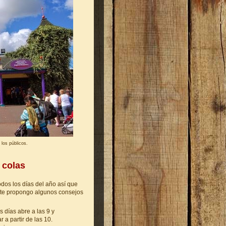
 los públicos.
 colas
odos los días del año así que
í te propongo algunos consejos
s días abre a las 9 y
 a partir de las 10.