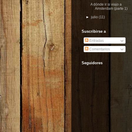
A dónde ir si viajo a
Amsterdam (parte 1)
►
julio
(11)
Suscribirse a
Entradas
Comentarios
Seguidores