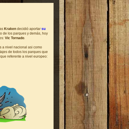
ías
Kraken
decidió aportar
su
lo de los parques y demás, hoy
ues:
Vic Tornado
.
s a nivel nacional asi como
tajes de todos los parques que
rque referente a nivel europeo: