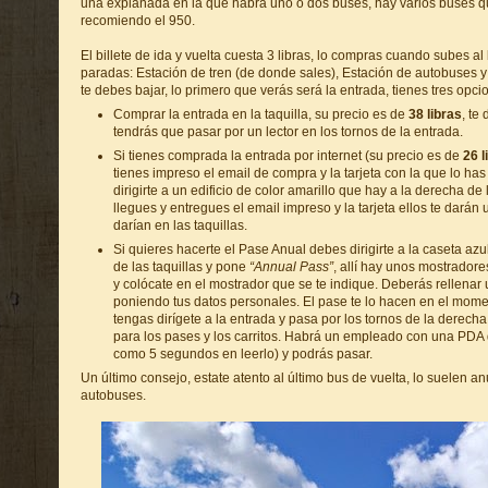
una explanada en la que habrá uno o dos buses, hay varios buses qu
recomiendo el 950.
El billete de ida y vuelta cuesta 3 libras, lo compras cuando subes al 
paradas: Estación de tren (de donde sales), Estación de autobuses 
te debes bajar, lo primero que verás será la entrada, tienes tres opci
Comprar la entrada en la taquilla, su precio es de
38 libras
, te
tendrás que pasar por un lector en los tornos de la entrada.
Si tienes comprada la entrada por internet (su precio es de
26 l
tienes impreso el email de compra y la tarjeta con la que lo h
dirigirte a un edificio de color amarillo que hay a la derecha de
llegues y entregues el email impreso y la tarjeta ellos te darán 
darían en las taquillas.
Si quieres hacerte el Pase Anual debes dirigirte a la caseta azu
de las taquillas y pone
“Annual Pass”
, allí hay unos mostradores
y colócate en el mostrador que se te indique. Deberás rellena
poniendo tus datos personales. El pase te lo hacen en el mome
tengas dirígete a la entrada y pasa por los tornos de la derech
para los pases y los carritos. Habrá un empleado con una PDA 
como 5 segundos en leerlo) y podrás pasar.
Un último consejo, estate atento al último bus de vuelta, lo suelen a
autobuses.