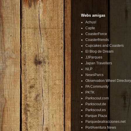
Webs amigas
Achus!
Capte
CoasterForce
Coasterfriends
Cupcakes and Coasters
El Blog de Dream
JJParques
Japan Travellers
NLP
NewsParcs
Observation Wheel Directory
PA Community
PKTK
Parkscout.com
Parkscout.de
Parkscout.es
Parque Plaza
Parquedeatracciones.net
PortAventura News