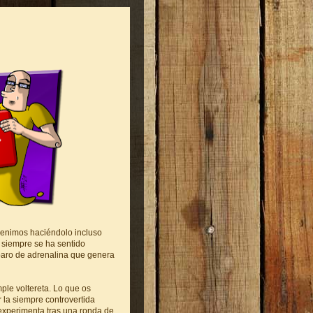
e venimos haciéndolo incluso
siempre se ha sentido
paro de adrenalina que genera
ple voltereta. Lo que os
r la siempre controvertida
experimenta tras una ronda de