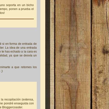
 uno soporta en un bicho
tiempo, ponen a prueba el
dos!
sé si en forma de entrada de
ter. La idea de una entrada
 te has echado a la cara es
nalidad, ya que se desvía un
animarte a que retomes los
;)
la recopilación (extensa,
, me pondré enseguida con
 Bloggercoaster.