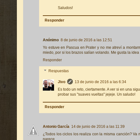
Saludos!
Responder
Anónimo
8 de junio de 2016 a las 12:51
Yo estuve en Pascua en Prater y no me atreví a montar
miedo, por si los brazos salían volando. Me gusta la idea
Responder
Respuestas
Jivo
13 de junio de 2016 a las 6:34
Es todo un reto, ciertamente. A ver si en una sig
probar sus "suaves vueltas" jejeje. Un saludo!
Responder
Antonio García
14 de junio de 2016 a las 11:39
¿Todos los ciclos los realiza con la misma canción? Va 
parece...