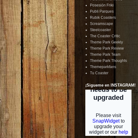
Posesión Friki
Publi Parques
Rubik Coasters
Screamscape
Steelcoaster
The Coaster Critic
Theme Park Geekly
Theme Park Review
Theme Park Team
Theme Park Thoughts
Themeparkfans
Tu Coaster
¡Sigueme en INSTAGRAM!