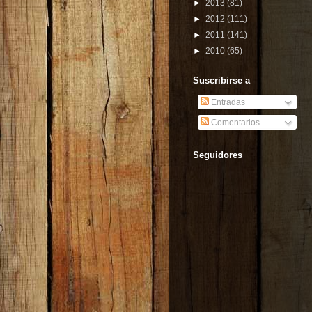
►
2013
(81)
►
2012
(111)
►
2011
(141)
►
2010
(65)
Suscribirse a
Entradas
Comentarios
Seguidores