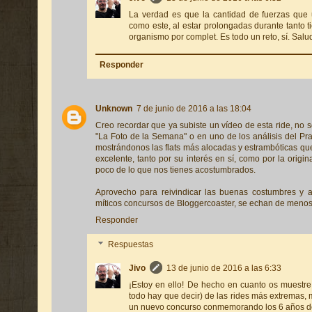
La verdad es que la cantidad de fuerzas que
como este, al estar prolongadas durante tanto 
organismo por complet. Es todo un reto, sí. Salu
Responder
Unknown
7 de junio de 2016 a las 18:04
Creo recordar que ya subiste un vídeo de esta ride, no 
"La Foto de la Semana" o en uno de los análisis del Pra
mostrándonos las flats más alocadas y estrambóticas que
excelente, tanto por su interés en sí, como por la origi
poco de lo que nos tienes acostumbrados.
Aprovecho para reivindicar las buenas costumbres y 
míticos concursos de Bloggercoaster, se echan de menos 
Responder
Respuestas
Jivo
13 de junio de 2016 a las 6:33
¡Estoy en ello! De hecho en cuanto os muestre 
todo hay que decir) de las rides más extremas
un nuevo concurso conmemorando los 6 años de