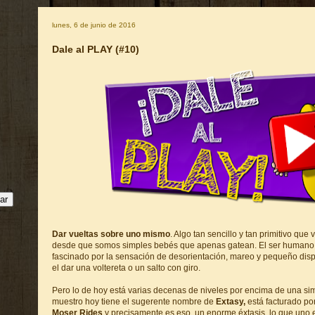
lunes, 6 de junio de 2016
Dale al PLAY (#10)
Dar vueltas sobre uno mismo
. Algo tan sencillo y tan primitivo qu
desde que somos simples bebés que apenas gatean. El ser humano 
fascinado por la sensación de desorientación, mareo y pequeño dis
el dar una voltereta o un salto con giro.
Pero lo de hoy está varias decenas de niveles por encima de una sim
muestro hoy tiene el sugerente nombre de
Extasy,
está facturado po
Moser Rides
y precisamente es eso, un enorme éxtasis, lo que uno 