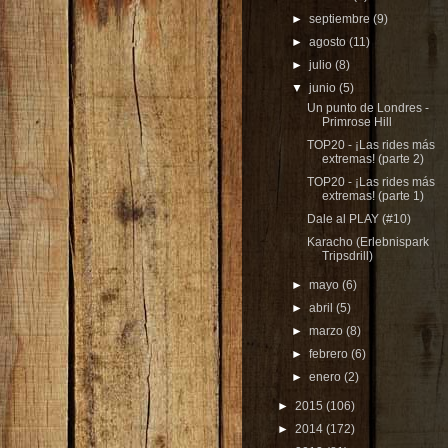
►
septiembre
(9)
►
agosto
(11)
►
julio
(8)
▼
junio
(5)
Un punto de Londres -
Primrose Hill
TOP20 - ¡Las rides más
extremas! (parte 2)
TOP20 - ¡Las rides más
extremas! (parte 1)
Dale al PLAY (#10)
Karacho (Erlebnispark
Tripsdrill)
►
mayo
(6)
►
abril
(5)
►
marzo
(8)
►
febrero
(6)
►
enero
(2)
►
2015
(106)
►
2014
(172)