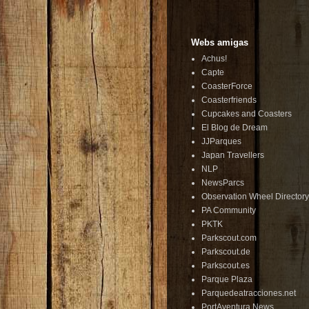
Webs amigas
Achus!
Capte
CoasterForce
Coasterfriends
Cupcakes and Coasters
El Blog de Dream
JJParques
Japan Travellers
NLP
NewsParcs
Observation Wheel Directory
PA Community
PKTK
Parkscout.com
Parkscout.de
Parkscout.es
Parque Plaza
Parquedeatracciones.net
PortAventura News