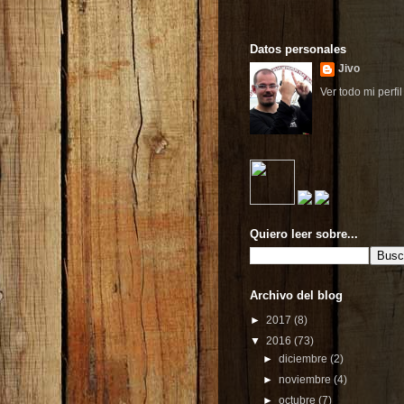
Datos personales
Jivo
Ver todo mi perfil
Quiero leer sobre...
Archivo del blog
►
2017
(8)
▼
2016
(73)
►
diciembre
(2)
►
noviembre
(4)
►
octubre
(7)