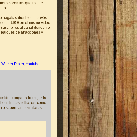
xtremas con las que me he
ndo.
o hagáis saber bien a través
s de un
LIKE
en el mismo vídeo
 suscribiros al canal donde iré
 parques de atracciones y
,
Wiener Prater
,
Youtube
omido, porque a lo mejor la
cho minutos telita es como
an o superman o similares.