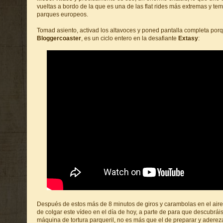
vueltas a bordo de la que es una de las flat rides más extremas y te
parques europeos.
Tomad asiento, activad los altavoces y poned pantalla completa por
Bloggercoaster
, es un ciclo entero en la desafiante
Extasy
:
Después de estos más de 8 minutos de giros y carambolas en el aire,
de colgar este vídeo en el día de hoy, a parte de para que descubrái
máquina de tortura parqueril, no es más que el de preparar y adere