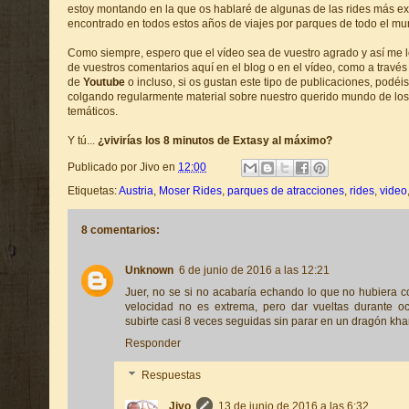
estoy montando en la que os hablaré de algunas de las rides más e
encontrado en todos estos años de viajes por parques de todo el mu
Como siempre, espero que el vídeo sea de vuestro agrado y así me l
de vuestros comentarios aquí en el blog o en el vídeo, como a travé
de
Youtube
o incluso, si os gustan este tipo de publicaciones, podéis
colgando regularmente material sobre nuestro querido mundo de los
temáticos.
Y tú...
¿vivirías los 8 minutos de Extasy al máximo?
Publicado por
Jivo
en
12:00
Etiquetas:
Austria
,
Moser Rides
,
parques de atracciones
,
rides
,
video
8 comentarios:
Unknown
6 de junio de 2016 a las 12:21
Juer, no se si no acabaría echando lo que no hubiera c
velocidad no es extrema, pero dar vueltas durante o
subirte casi 8 veces seguidas sin parar en un dragón kh
Responder
Respuestas
Jivo
13 de junio de 2016 a las 6:32