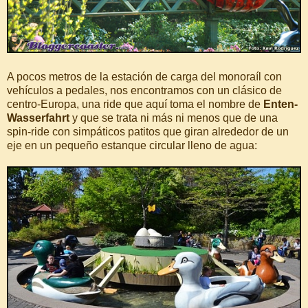
A pocos metros de la estación de carga del monoraíl con
vehículos a pedales, nos encontramos con un clásico de
centro-Europa, una ride que aquí toma el nombre de
Enten-
Wasserfahrt
y que se trata ni más ni menos que de una
spin-ride con simpáticos patitos que giran alrededor de un
eje en un pequeño estanque circular lleno de agua: