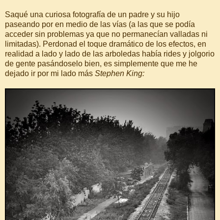
Saqué una curiosa fotografía de un padre y su hijo
paseando por en medio de las vías (a las que se podía
acceder sin problemas ya que no permanecían valladas ni
limitadas). Perdonad el toque dramático de los efectos, en
realidad a lado y lado de las arboledas había rides y jolgorio
de gente pasándoselo bien, es simplemente que me he
dejado ir por mi lado más
Stephen King: