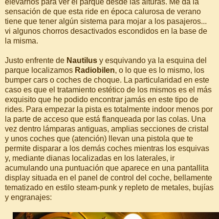
elevarnos para ver el parque desde las alturas. Me da la
sensación de que esta ride en época calurosa de verano
tiene que tener algún sistema para mojar a los pasajeros...
vi algunos chorros desactivados escondidos en la base de
la misma.
Justo enfrente de
Nautilus
y esquivando ya la esquina del
parque localizamos
Radiobilen
, o lo que es lo mismo, los
bumper cars o coches de choque. La particularidad en este
caso es que el tratamiento estético de los mismos es el más
exquisito que he podido encontrar jamás en este tipo de
rides. Para empezar la pista es totalmente indoor menos por
la parte de acceso que está flanqueada por las colas. Una
vez dentro lámparas antiguas, amplias secciones de cristal
y unos coches que (atención) llevan una pistola que te
permite disparar a los demás coches mientras los esquivas
y, mediante dianas localizadas en los laterales, ir
acumulando una puntuación que aparece en una pantallita
display situada en el panel de control del coche, bellamente
tematizado en estilo steam-punk y repleto de metales, bujías
y engranajes: