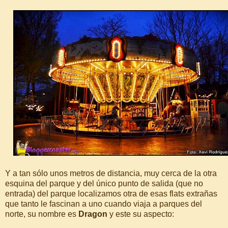
Y a tan sólo unos metros de distancia, muy cerca de la otra
esquina del parque y del único punto de salida (que no
entrada) del parque localizamos otra de esas flats extrañas
que tanto le fascinan a uno cuando viaja a parques del
norte, su nombre es
Dragon
y este su aspecto: