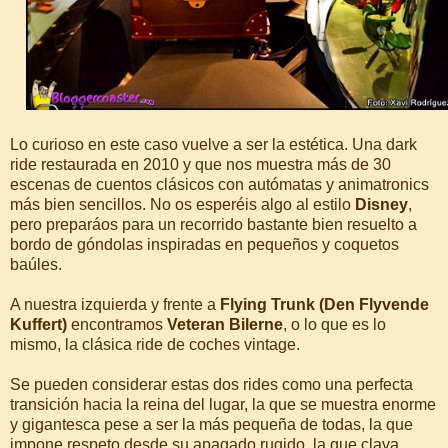
Lo curioso en este caso vuelve a ser la estética. Una dark
ride restaurada en 2010 y que nos muestra más de 30
escenas de cuentos clásicos con autómatas y animatronics
más bien sencillos. No os esperéis algo al estilo
Disney
,
pero preparáos para un recorrido bastante bien resuelto a
bordo de góndolas inspiradas en pequeños y coquetos
baúles.
A nuestra izquierda y frente a
Flying Trunk (Den Flyvende
Kuffert)
encontramos
Veteran Bilerne
, o lo que es lo
mismo, la clásica ride de coches vintage.
Se pueden considerar estas dos rides como una perfecta
transición hacia la reina del lugar, la que se muestra enorme
y gigantesca pese a ser la más pequeña de todas, la que
impone respeto desde su apagado rugido, la que clava