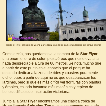
Preside el
Tivoli
el busto de
Georg Cartensen
, uno de los padres fundadores del parque original.
Como decía, nos quedamos a la sombra de la
Star Flyer
,
una enorme torre de columpios aéreos que nos eleva a la
nada despreciable altura de 80 metros. Se nota mucho que
a partir de este punto es el espacio que el parque ha
decidido dedicar a la zona de rides y coasters puramente
dicho, pues a partir de aquí no es que desaparezcan los
jardines, pero sí que es más difícil ver florituras con plantas
y árboles, es todo bastante más mecánico y repleto de
bellos edificios de inspiración victoriana.
Junto a la
Star Flyer
encontramos una clásica troika de
Huss
llamada
Spinning Top
que, sinceramente, no pude