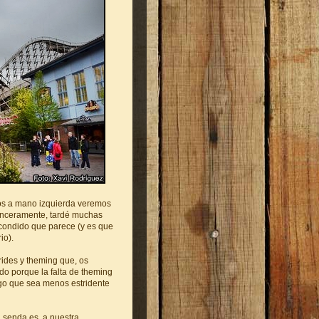
s a mano izquierda veremos
inceramente, tardé muchas
escondido que parece (y es que
io).
rides y theming que, os
o porque la falta de theming
go que sea menos estridente
senda es, a nuestra