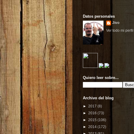
Datos personales
Jivo
Ver todo mi perfil
Quiero leer sobre...
Archivo del blog
►
2017
(8)
►
2016
(73)
►
2015
(106)
►
2014
(172)
►
2013
(81)