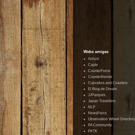
Webs amigas
Achus!
Capte
CoasterForce
Coasterfriends
Cupcakes and Coasters
El Blog de Dream
JJParques
Japan Travellers
NLP
NewsParcs
Observation Wheel Directory
PA Community
PKTK