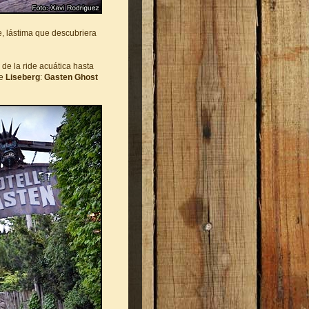
e, lástima que descubriera
 de la ride acuática hasta
de
Liseberg
:
Gasten Ghost