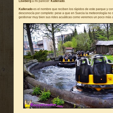
Liseberg
a mi parecer:
Kallerado
.
Kallerado
es el nombre que reciben los rápidos de este parque y co
desconocía por completo: pese a que en Suecia la meteorología no
gestionar muy bien sus rides acuáticas como veremos un poco más a