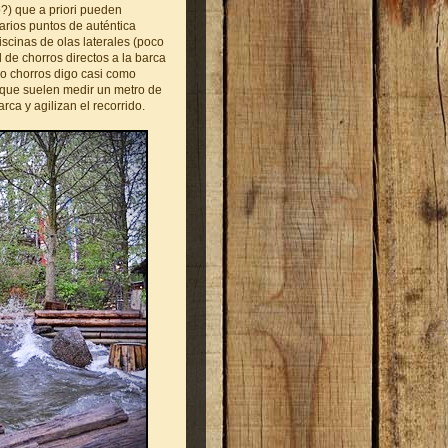
?) que a priori pueden
arios puntos de auténtica
iscinas de olas laterales (poco
d de chorros directos a la barca
o chorros digo casi como
 que suelen medir un metro de
ca y agilizan el recorrido.