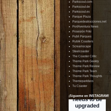
Parkscout.com
Parkscout.de
Parkscout.es
Parque Plaza
Parquedeatracciones.net
PortAventura News
Posesión Friki
Publi Parques
Rubik Coasters
Screamscape
Steelcoaster
The Coaster Critic
Theme Park Geekly
Theme Park Review
Theme Park Team
Theme Park Thoughts
Themeparkfans
Tu Coaster
¡Sigueme en INSTAGRAM!