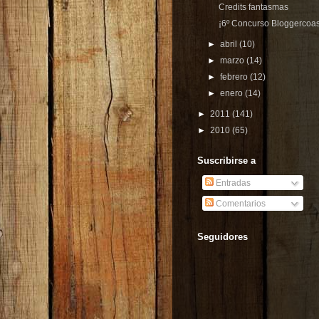
Credits fantasmas
¡6º Concurso Bloggercoas
►
abril
(10)
►
marzo
(14)
►
febrero
(12)
►
enero
(14)
►
2011
(141)
►
2010
(65)
Suscribirse a
Entradas
Comentarios
Seguidores