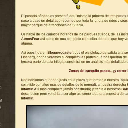
El pasado sábado os presenté aquí mismo la primera de tres partes 
paso a paso un detallado recorrido por toda la jungla de rides y coa
mayor parque de atracciones de Suecia.
Os hablé de los curiosos horarios de los parques suecos, de las inst
AtmosFear
así como de una completa colección de rides que hoy v
alguna.
Así pues hoy, en
Bloggercoaster
, doy el pistoletazo de salida a la 
Liseberg, donde veremos al completo las partes que nos quedan de e
tercera parte de esta trilogía consistirá en un análisis más detallado 
Zonas de tranquilo paseo... ¡y terror!
Nos habíamos quedado justo en la plaza que forman a nuestra izqui
spin-ride con algo más de detalles de lo normal), a nuestra derecha
)
Intamin AG
más compacta jamás construida) y frente a nosotros
Bal
descripción pero vendría a ser algo así como toda una muestra de 
Intamin
.
a!
a
)