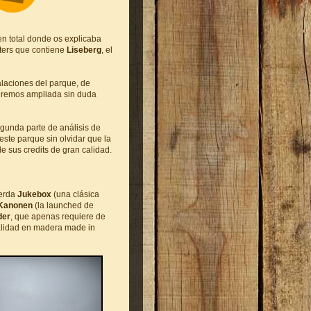
en total donde os explicaba
sters que contiene
Liseberg
, el
alaciones del parque, de
eremos ampliada sin duda
segunda parte de análisis de
ste parque sin olvidar que la
de sus credits de gran calidad.
erda
Jukebox
(una clásica
Kanonen
(la launched de
der
, que apenas requiere de
calidad en madera made in