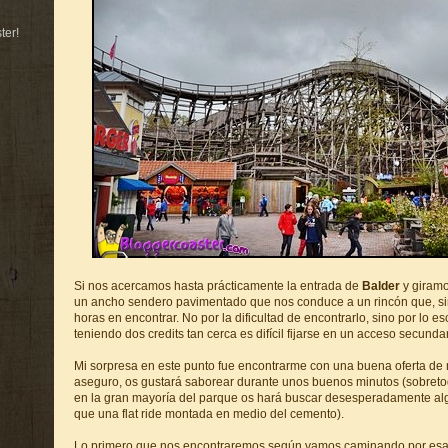
ter!
Si nos acercamos hasta prácticamente la entrada de
Balder
y giramo
un ancho sendero pavimentado que nos conduce a un rincón que, s
horas en encontrar. No por la dificultad de encontrarlo, sino por lo 
teniendo dos credits tan cerca es difícil fijarse en un acceso secundar
Mi sorpresa en este punto fue encontrarme con una buena oferta de 
aseguro, os gustará saborear durante unos buenos minutos (sobretod
en la gran mayoría del parque os hará buscar desesperadamente al
que una flat ride montada en medio del cemento).
Lo primero que nos encontraremos según vamos caminando por esa 