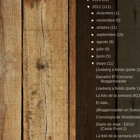
▼
2012
(111)
►
diciembre
(1)
►
noviembre
(5)
►
octubre
(11)
►
septiembre
(10)
►
agosto
(9)
►
julio
(9)
►
junio
(5)
▼
mayo
(11)
Liseberg a fondo (parte 2)
Ganador 6º Concurso
Bloggercoaster
Liseberg a fondo (parte 1)
La foto de la semana (#22
El dato...
¡Bloggercoaster en Sueci
Cronología de Shambhal
Diario de viaje - EEUU
(Cedar Point 2)
La foto de la semana (#21