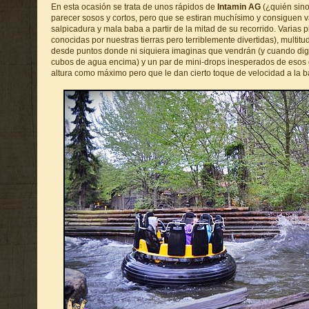
En esta ocasión se trata de unos rápidos de
Intamin AG
(¿quién sino
parecer sosos y cortos, pero que se estiran muchísimo y consiguen v
salpicadura y mala baba a partir de la mitad de su recorrido. Varias p
conocidas por nuestras tierras pero terriblemente divertidas), multitu
desde puntos donde ni siquiera imaginas que vendrán (y cuando dig
cubos de agua encima) y un par de mini-drops inesperados de esos
altura como máximo pero que le dan cierto toque de velocidad a la bar