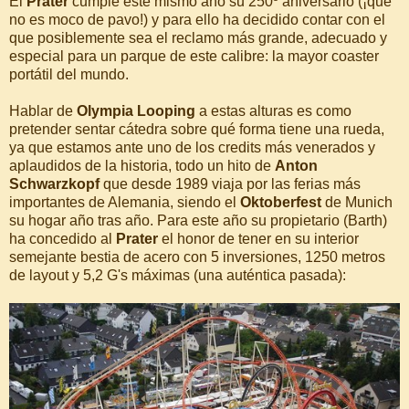
El
Prater
cumple este mismo año su 250º aniversario (¡que
no es moco de pavo!) y para ello ha decidido contar con el
que posiblemente sea el reclamo más grande, adecuado y
especial para un parque de este calibre: la mayor coaster
portátil del mundo.
Hablar de
Olympia Looping
a estas alturas es como
pretender sentar cátedra sobre qué forma tiene una rueda,
ya que estamos ante uno de los credits más venerados y
aplaudidos de la historia, todo un hito de
Anton
Schwarzkopf
que desde 1989 viaja por las ferias más
importantes de Alemania, siendo el
Oktoberfest
de Munich
su hogar año tras año. Para este año su propietario (Barth)
ha concedido al
Prater
el honor de tener en su interior
semejante bestia de acero con 5 inversiones, 1250 metros
de layout y 5,2 G's máximas (una auténtica pasada):